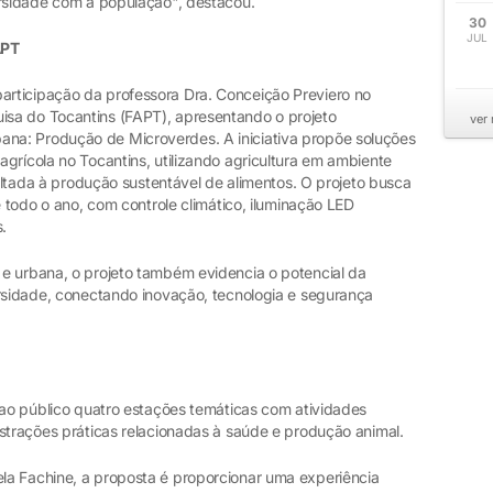
ersidade com a população", destacou.
30
JUL
APT
rticipação da professora Dra. Conceição Previero no
sa do Tocantins (FAPT), apresentando o projeto
ver
a: Produção de Microverdes. A iniciativa propõe soluções
grícola no Tocantins, utilizando agricultura em ambiente
voltada à produção sustentável de alimentos. O projeto busca
e todo o ano, com controle climático, iluminação LED
.
e urbana, o projeto também evidencia o potencial da
ersidade, conectando inovação, tecnologia e segurança
 ao público quatro estações temáticas com atividades
strações práticas relacionadas à saúde e produção animal.
la Fachine, a proposta é proporcionar uma experiência