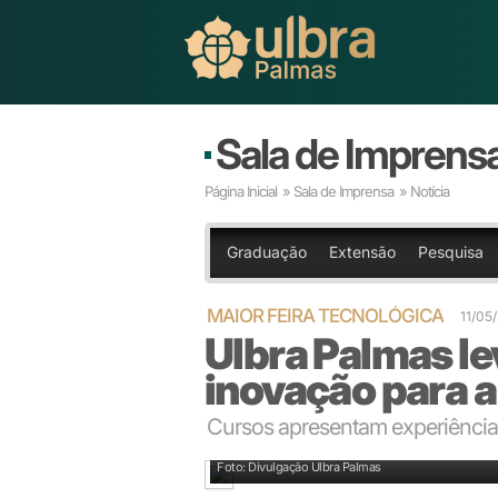
Sala de Imprens
Página Inicial
»
Sala de Imprensa
» Notícia
Graduação
Extensão
Pesquisa
MAIOR FEIRA TECNOLÓGICA
11/05
Ulbra Palmas le
inovação para 
Cursos apresentam experiências 
Stand da Ulbra Palmas na Agrotins
Foto: Divulgação Ulbra Palmas