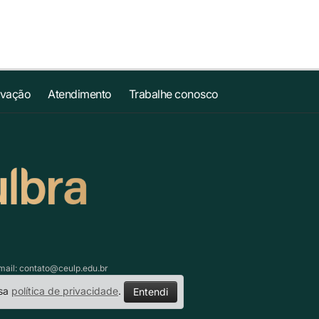
ovação
Atendimento
Trabalhe conosco
mail:
contato@ceulp.edu.br
ssa
política de privacidade
.
Entendi