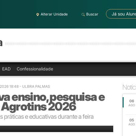
Já sou Alun
Alterar Unidade
Buscar
a
EAD
Confessionalidade
Notíc
/2026 18:48
- ULBRA PALMAS
va ensino, pesquisa e
06
a Agrotins 2026
AGO
práticas e educativas durante a feira
05
AGO