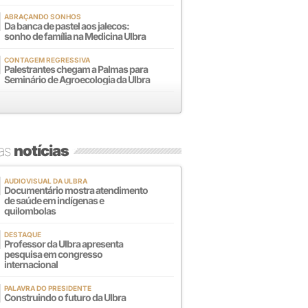
ABRAÇANDO SONHOS
Da banca de pastel aos jalecos:
sonho de família na Medicina Ulbra
CONTAGEM REGRESSIVA
Palestrantes chegam a Palmas para
Seminário de Agroecologia da Ulbra
mas
notícias
AUDIOVISUAL DA ULBRA
Documentário mostra atendimento
de saúde em indígenas e
quilombolas
DESTAQUE
Professor da Ulbra apresenta
pesquisa em congresso
internacional
PALAVRA DO PRESIDENTE
Construindo o futuro da Ulbra