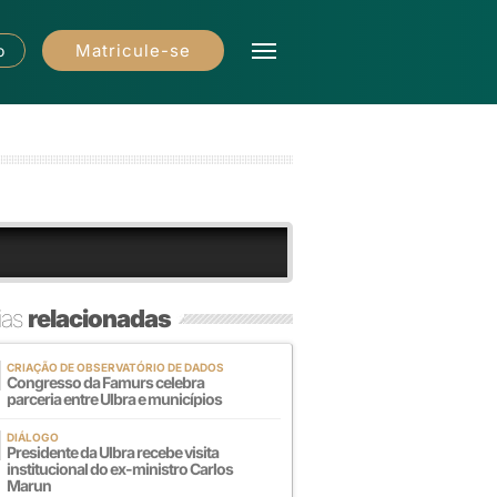
Matricule-se
o
ias
relacionadas
CRIAÇÃO DE OBSERVATÓRIO DE DADOS
Congresso da Famurs celebra
parceria entre Ulbra e municípios
DIÁLOGO
Presidente da Ulbra recebe visita
institucional do ex-ministro Carlos
Marun