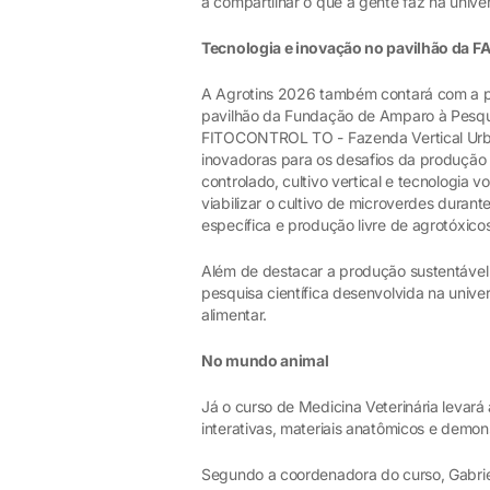
a compartilhar o que a gente faz na univ
Tecnologia e inovação no pavilhão da F
A Agrotins 2026 também contará com a pa
pavilhão da Fundação de Amparo à Pesqui
FITOCONTROL TO - Fazenda Vertical Urban
inovadoras para os desafios da produção a
controlado, cultivo vertical e tecnologia 
viabilizar o cultivo de microverdes durant
específica e produção livre de agrotóxicos
Além de destacar a produção sustentável 
pesquisa científica desenvolvida na univ
alimentar.
No mundo animal
Já o curso de Medicina Veterinária levará
interativas, materiais anatômicos e demon
Segundo a coordenadora do curso, Gabrie