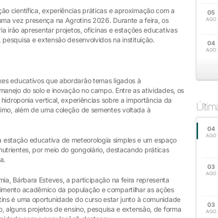
o científica, experiências práticas e aproximação com a
05
ma vez presença na Agrotins 2026. Durante a feira, os
AGO
a irão apresentar projetos, oficinas e estações educativas
 pesquisa e extensão desenvolvidos na instituição.
04
AGO
es educativos que abordarão temas ligados à
manejo do solo e inovação no campo. Entre as atividades, os
hidroponia vertical, experiências sobre a importância da
Últi
nimo, além de uma coleção de sementes voltada à
04
AGO
estação educativa de meteorologia simples e um espaço
trientes, por meio do gongolário, destacando práticas
a.
03
AGO
a, Bárbara Esteves, a participação na feira representa
imento acadêmico da população e compartilhar as ações
tins é uma oportunidade do curso estar junto à comunidade
03
, alguns projetos de ensino, pesquisa e extensão, de forma
AGO