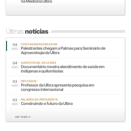
na Medicina Ulbra
Últimas
notícias
04
CONTAGEM REGRESSIVA
Palestrantes chegam a Palmas para Seminário de
AGO
Agroecologia da Ulbra
04
AUDIOVISUAL DA ULBRA
Documentário mostra atendimento de saúde em
AGO
indígenas e quilombolas
03
DESTAQUE
Professor da Ulbra apresenta pesquisa em
AGO
congresso internacional
03
PALAVRA DO PRESIDENTE
Construindo o futuro da Ulbra
AGO
ver mais »