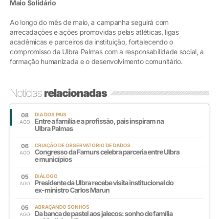
Maio Solidário
Ao longo do mês de maio, a campanha seguirá com
arrecadações e ações promovidas pelas atléticas, ligas
acadêmicas e parceiros da instituição, fortalecendo o
compromisso da Ulbra Palmas com a responsabilidade social, a
formação humanizada e o desenvolvimento comunitário.
Notícias
relacionadas
08
DIA DOS PAIS
Entre a família e a profissão, pais inspiram na
AGO
Ulbra Palmas
06
CRIAÇÃO DE OBSERVATÓRIO DE DADOS
Congresso da Famurs celebra parceria entre Ulbra
AGO
e municípios
05
DIÁLOGO
Presidente da Ulbra recebe visita institucional do
AGO
ex-ministro Carlos Marun
05
ABRAÇANDO SONHOS
Da banca de pastel aos jalecos: sonho de família
AGO