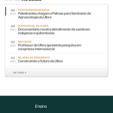
04
CONTAGEM REGRESSIVA
Palestrantes chegam a Palmas para Seminário de
AGO
Agroecologia da Ulbra
04
AUDIOVISUAL DA ULBRA
Documentário mostra atendimento de saúde em
AGO
indígenas e quilombolas
03
DESTAQUE
Professor da Ulbra apresenta pesquisa em
AGO
congresso internacional
03
PALAVRA DO PRESIDENTE
Construindo o futuro da Ulbra
AGO
ver mais »
Ensino