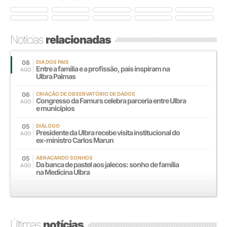
Notícias
relacionadas
08
DIA DOS PAIS
Entre a família e a profissão, pais inspiram na
AGO
Ulbra Palmas
06
CRIAÇÃO DE OBSERVATÓRIO DE DADOS
Congresso da Famurs celebra parceria entre Ulbra
AGO
e municípios
05
DIÁLOGO
Presidente da Ulbra recebe visita institucional do
AGO
ex-ministro Carlos Marun
05
ABRAÇANDO SONHOS
Da banca de pastel aos jalecos: sonho de família
AGO
na Medicina Ulbra
Últimas
notícias