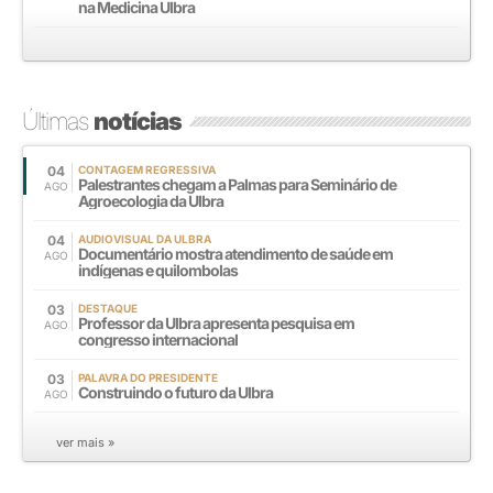
na Medicina Ulbra
Últimas
notícias
04
CONTAGEM REGRESSIVA
Palestrantes chegam a Palmas para Seminário de
AGO
Agroecologia da Ulbra
04
AUDIOVISUAL DA ULBRA
Documentário mostra atendimento de saúde em
AGO
indígenas e quilombolas
03
DESTAQUE
Professor da Ulbra apresenta pesquisa em
AGO
congresso internacional
03
PALAVRA DO PRESIDENTE
Construindo o futuro da Ulbra
AGO
ver mais »