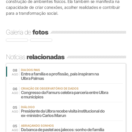
construção de ambientes físicos. Ela também se manifesta na
capacidade de criar conexões, acolher realidades e contribuir
para a transformação social.
Galeria de
fotos
Notícias
relacionadas
08
DIA DOS PAIS
Entre a família e a profissão, pais inspiram na
AGO
Ulbra Palmas
06
CRIAÇÃO DE OBSERVATÓRIO DE DADOS
Congresso da Famurs celebra parceria entre Ulbra
AGO
e municípios
05
DIÁLOGO
Presidente da Ulbra recebe visita institucional do
AGO
ex-ministro Carlos Marun
05
ABRAÇANDO SONHOS
Da banca de pastel aos jalecos: sonho de família
AGO