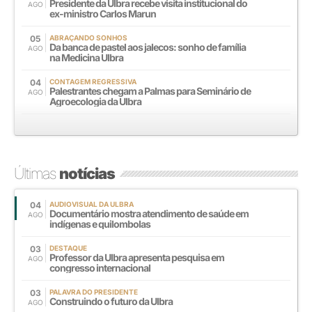
Presidente da Ulbra recebe visita institucional do
AGO
ex-ministro Carlos Marun
05
ABRAÇANDO SONHOS
Da banca de pastel aos jalecos: sonho de família
AGO
na Medicina Ulbra
04
CONTAGEM REGRESSIVA
Palestrantes chegam a Palmas para Seminário de
AGO
Agroecologia da Ulbra
Últimas
notícias
04
AUDIOVISUAL DA ULBRA
Documentário mostra atendimento de saúde em
AGO
indígenas e quilombolas
03
DESTAQUE
Professor da Ulbra apresenta pesquisa em
AGO
congresso internacional
03
PALAVRA DO PRESIDENTE
Construindo o futuro da Ulbra
AGO