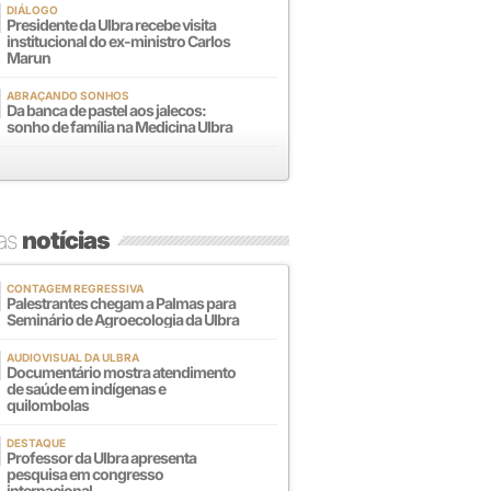
DIÁLOGO
Presidente da Ulbra recebe visita
institucional do ex-ministro Carlos
Marun
ABRAÇANDO SONHOS
Da banca de pastel aos jalecos:
sonho de família na Medicina Ulbra
mas
notícias
CONTAGEM REGRESSIVA
Palestrantes chegam a Palmas para
Seminário de Agroecologia da Ulbra
AUDIOVISUAL DA ULBRA
Documentário mostra atendimento
de saúde em indígenas e
quilombolas
DESTAQUE
Professor da Ulbra apresenta
pesquisa em congresso
internacional