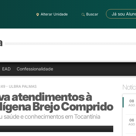
Já sou Alun
Alterar Unidade
Buscar
a
EAD
Confessionalidade
Notíc
3:49
- ULBRA PALMAS
eva atendimentos à
08
ígena Brejo Comprido
AGO
u saúde e conhecimentos em Tocantínia
06
AGO