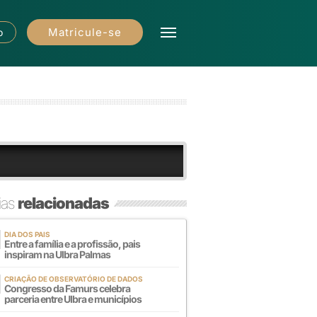
Matricule-se
o
ias
relacionadas
DIA DOS PAIS
Entre a família e a profissão, pais
inspiram na Ulbra Palmas
CRIAÇÃO DE OBSERVATÓRIO DE DADOS
Congresso da Famurs celebra
parceria entre Ulbra e municípios