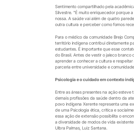
Sentimento compartilhado pela acadêmica 
Silvestre. "É muito enriquecedor porque 
nossa. A saúde vai além de quatro paredes
outra cultura e perceber como fomos receb
Para o médico da comunidade Brejo Compr
território indígena contribui diretament
estudantes. É importante que esse conta
do Brasil. Antes de vestir o jaleco branco 
aprender a conhecer a cultura e respeitar
parceria entre universidade e comunidade
Psicologia e o cuidado em contexto ind
Entre as áreas presentes na ação esteve 
demais profissões da saúde dentro da ate
povo indígena Xerente representa uma exp
de uma Psicologia ética, crítica e socia
essa ação de extensão possibilita o enco
a diversidade de modos de vida existente
Ulbra Palmas, Luiz Santana.