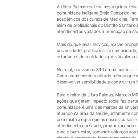
A Ulbra Palmas realizou nesta quinta-fei
comunidade indígena Brejo Comprido, no mu
acadêmicos dos cursos de Medicina, Farm
além de profissionais do Distrito Sanitári
atendimentos voltados à promoção da saú
Mais do que levar serviços, a ação propo
universidade, profissionais e comunidad
estudantes de realidades que vão além da
No total, realizamos 390 atendimentos --
Cada atendimento realizado reforça que ap
desenvolver sensibilidade e construir um 
Para o reitor da Ulbra Palmas, Marcelo M
ações que gerem impacto social faz parte
comunidade é uma das marcas da univers
atuando na área da saúde juntamente com
com muita alegria que os nossos cursos 
atendimento em saúde, proporcionando me
para o bem-estar, somando esforços aos t
alegria e certamente foram momentos de 