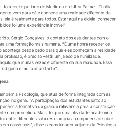
do terceiro período de Medicina da Ulbra Palmas, Thalita
a gente vem para cá e conhece uma realidade diferente da
, ela é realmente para todos. Estar aqui na aldeia, conhecer
idos foi uma experiência incrível".
ido, Sérgio Gonçalves, o contato dos estudantes com o
e para uma formação mais humana. "É uma honra receber os
to aconteça desde cedo para que eles conheçam a realidade
da profissão, é preciso vestir um jaleco de humildade,
 aquilo que muitas vezes é diferente da sua realidade. Essa
 indígena é muito importante".
ígena
também a Psicologia, que atua de forma integrada com as
nção indígena. "A participação dos estudantes junto ao
eriência formativa de grande relevância para a construção
lmente comprometida. Mais do que uma atividade acadêmica,
ntro entre diferentes saberes e amplia a compreensão sobre
s em nosso país", disse o coordenador-adjunto da Psicologia