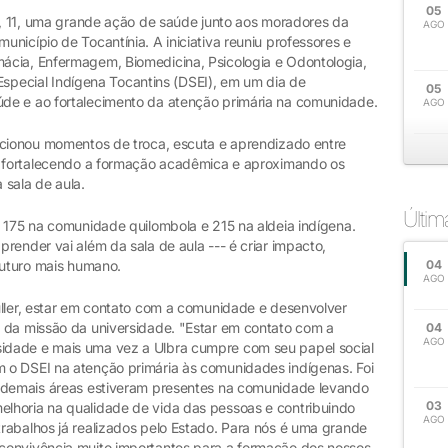
05
ra, 11, uma grande ação de saúde junto aos moradores da
AGO
nicípio de Tocantínia. A iniciativa reuniu professores e
ácia, Enfermagem, Biomedicina, Psicologia e Odontologia,
o Especial Indígena Tocantins (DSEI), em um dia de
05
de e ao fortalecimento da atenção primária na comunidade.
AGO
rcionou momentos de troca, escuta e aprendizado entre
e, fortalecendo a formação acadêmica e aproximando os
 sala de aula.
Últi
- 175 na comunidade quilombola e 215 na aldeia indígena.
render vai além da sala de aula --- é criar impacto,
futuro mais humano.
04
AGO
üller, estar em contato com a comunidade e desenvolver
 da missão da universidade. "Estar em contato com a
04
AGO
idade e mais uma vez a Ulbra cumpre com seu papel social
 o DSEI na atenção primária às comunidades indígenas. Foi
e demais áreas estiveram presentes na comunidade levando
03
lhoria na qualidade de vida das pessoas e contribuindo
AGO
rabalhos já realizados pelo Estado. Para nós é uma grande
convivência muito importantes para a formação dos nossos