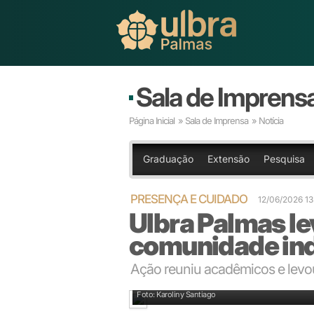
Sala de Imprens
Página Inicial
»
Sala de Imprensa
» Notícia
Graduação
Extensão
Pesquisa
PRESENÇA E CUIDADO
12/06/2026 1
Ulbra Palmas l
comunidade ind
Ação reuniu acadêmicos e levo
Foto: Karoliny Santiago