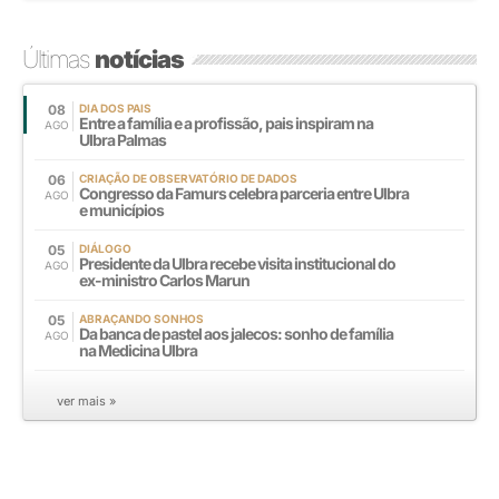
Últimas
notícias
08
DIA DOS PAIS
Entre a família e a profissão, pais inspiram na
AGO
Ulbra Palmas
06
CRIAÇÃO DE OBSERVATÓRIO DE DADOS
Congresso da Famurs celebra parceria entre Ulbra
AGO
e municípios
05
DIÁLOGO
Presidente da Ulbra recebe visita institucional do
AGO
ex-ministro Carlos Marun
05
ABRAÇANDO SONHOS
Da banca de pastel aos jalecos: sonho de família
AGO
na Medicina Ulbra
ver mais »