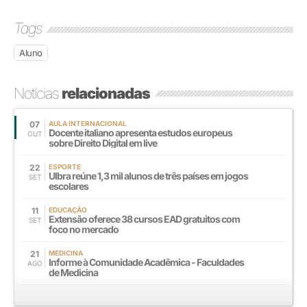
Tags
Aluno
Notícias
relacionadas
07
AULA INTERNACIONAL
Docente italiano apresenta estudos europeus
OUT
sobre Direito Digital em live
22
ESPORTE
Ulbra reúne 1,3 mil alunos de três países em jogos
SET
escolares
11
EDUCAÇÃO
Extensão oferece 38 cursos EAD gratuitos com
SET
foco no mercado
21
MEDICINA
Informe à Comunidade Acadêmica - Faculdades
AGO
de Medicina