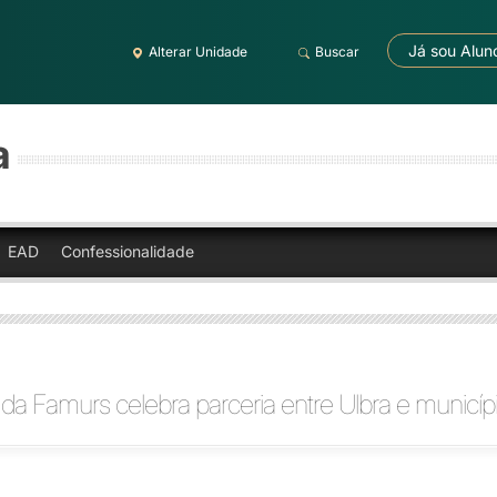
Já sou Alun
Alterar Unidade
Buscar
a
EAD
Confessionalidade
a Famurs celebra parceria entre Ulbra e municíp