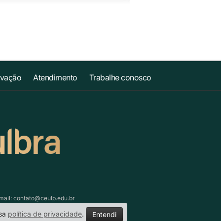
ovação
Atendimento
Trabalhe conosco
mail:
contato@ceulp.edu.br
ssa
política de privacidade
.
Entendi