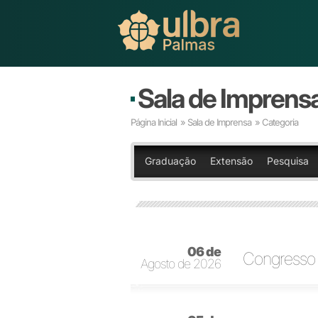
Sala de Imprens
Página Inicial
»
Sala de Imprensa
» Categoria
Graduação
Extensão
Pesquisa
06 de
Congresso d
Agosto de 2026