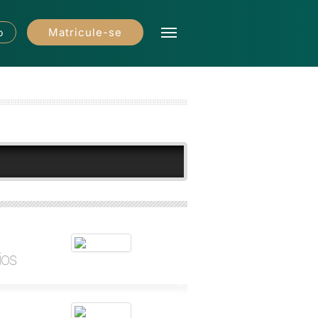
Matricule-se
o
ios