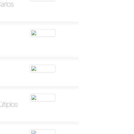
Carlos
ltiplos