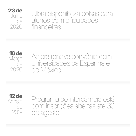
23 de
Ulbra disponibiliza bolsas para
Julho
alunos com dificuldades
de
financeiras
2020
16 de
Aelbra renova convênio com
Março
universidades da Espanha e
de
do México
2020
12 de
Programa de intercâmbio está
Agosto
com inscrições abertas até 30
de
de agosto
2019