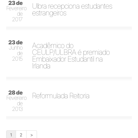
23 de
Ulbra recepciona estudantes
Fevereiro
estrangeiros
de
2017
23 de
Acadêmico do
Junho
CEULP/ULBRA é premiado
de
Embaixador Estudantil na
2015
Irlanda
28 de
Reformulada Reitoria
Fevereiro
de
2013
1
2
>