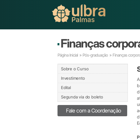
Finanças corpor
Página Inicial
»
Pós-graduação
» Finanças corpor
Sobre o Curso
Investimento
A
b
Edital
d
Segunda via do boleto
a
u
Fale com a Coordenação
a
d
E
P