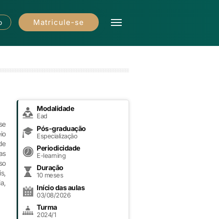
Matricule-se
o
Modalidade
Ead
se
Pós-graduação
io
Especialização
de
Periodicidade
as
E-learning
so
Duração
s,
10 meses
a,
Início das aulas
03/08/2026
Turma
2024/1