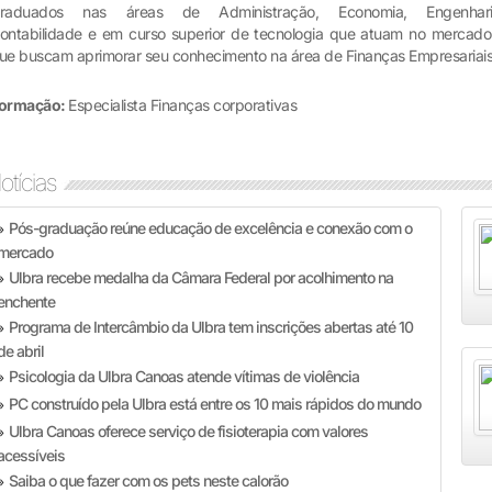
raduados nas áreas de Administração, Economia, Engenhari
ontabilidade e em curso superior de tecnologia que atuam no mercado
ue buscam aprimorar seu conhecimento na área de Finanças Empresariais
ormação:
Especialista Finanças corporativas
otícias
Pós-graduação reúne educação de excelência e conexão com o
»
mercado
Ulbra recebe medalha da Câmara Federal por acolhimento na
»
enchente
Programa de Intercâmbio da Ulbra tem inscrições abertas até 10
»
de abril
Psicologia da Ulbra Canoas atende vítimas de violência
»
PC construído pela Ulbra está entre os 10 mais rápidos do mundo
»
Ulbra Canoas oferece serviço de fisioterapia com valores
»
acessíveis
Saiba o que fazer com os pets neste calorão
»