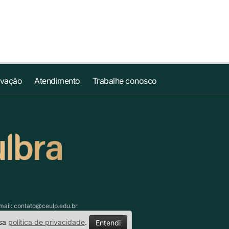
ovação
Atendimento
Trabalhe conosco
mail:
contato@ceulp.edu.br
ssa
política de privacidade
.
Entendi