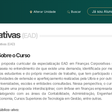
Já sou Alun
Alterar Unidade
Buscar
ativas
(EAD)
ativas
(EAD)
Sobre o Curso
 proposta curricular da especialização EAD em Finanças Corporativas 
aseia no entendimento de que existe uma demanda, identificada por me
os estudantes e do próprio mercado de trabalho, que tem participado 
tividades de extensão e aperfeiçoamento realizadas pela Ulbra e por outr
niversidades, escolas e entidades consultadas. Nessa perspectiva, o cur
dquire uma proposta interdisciplinar, com ênfase em finanças empresariai
ialogando com as áreas da Contabilidade, Administração, Engenhari
conomia, Cursos Superiores de Tecnologia em Gestão, entre outras.
úblico-alvo: