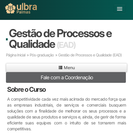
Alterar Unidade
Gestão de Processos e
Buscar
Qualidade
(EAD)
Já sou Aluno
Página Inicial
»
Pós-graduação
» Gestão de Processos e Qualidade
(EAD)
Matricule-se
Menu
Educação Básica
Fale com a Coordenação
Graduação
Pós-graduação
Sobre o Curso
Educação a Distância
A competitividade cada vez mais acirrada do mercado força que
Pesquisa
as empresas industriais, de serviços e comerciais busquem
Extensão
soluções com a finalidade de melhorar os seus processos e a
Infraestrutura e Serviços
qualidade de seus produtos e serviços e, ainda, de gerir de forma
eficiente suas equipes com o intuito de se tornarem mais
Inovação
competitivas.
Sobre a ULBRA