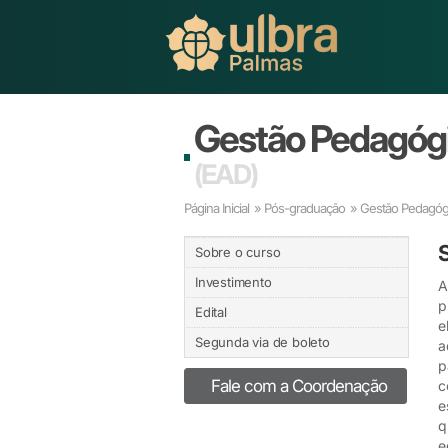
Gestão Pedagógi
(EAD)
Página Inicial
»
Pós-graduação
» Gestão Pedagógi
Sobre o curso
Investimento
A
p
Edital
e
Segunda via de boleto
a
p
Fale com a Coordenação
c
e
q
e