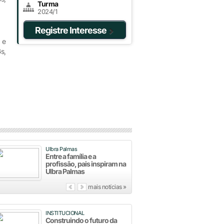
Turma
2024/1
Registre Interesse
 e
s,
Ulbra Palmas
Entre a família e a
profissão, pais inspiram na
Ulbra Palmas
mais notícias »
INSTITUCIONAL
Construindo o futuro da