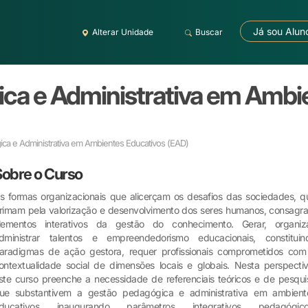
Já sou Alun
Alterar Unidade
Buscar
ca e Administrativa em Ambi
ca e Administrativa em Ambientes Educativos
(EAD)
Sobre o Curso
s formas organizacionais que alicerçam os desafios das sociedades, q
rimam pela valorização e desenvolvimento dos seres humanos, consagr
lementos interativos da gestão do conhecimento. Gerar, organiza
dministrar talentos e empreendedorismo educacionais, constituin
aradigmas de ação gestora, requer profissionais comprometidos com
ontextualidade social de dimensões locais e globais. Nesta perspectiv
ste curso preenche a necessidade de referenciais teóricos e de pesqui
ue substantivem a gestão pedagógica e administrativa em ambient
ducativos inaugurando parâmetros integrativos pedagógico