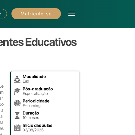
Matricule-se
o
entes Educativos
Modalidade
Ead
ue
Pós-graduação
am
Especialização
r,
Periodicidade
do
E-learning
 a
Duração
a,
10 meses
sa
Início das aulas
es
03/08/2026
s,