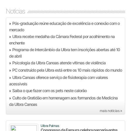
Notícias
Pós-graduação reúne educação de excelência e conexão com o
»
mercado
Ulbra recebe medalha da Câmara Federal por acolhimento na
»
enchente
Programa de Intercâmbio da Ulbra tem inscrições abertas até 10
»
de abril
Psicologia da Ulbra Canoas atende vítimas de violência
»
PC construído pela Ulbra está entre os 10 mais rápidos do mundo
»
Ulbra Canoas oferece serviço de fisioterapia com valores
»
acessíveis
Saiba o que fazer com os pets neste calorão
»
Culto de Gratidão em homenagem aos formandos de Medicina
»
da Ulbra Canoas
mais notícias »
Ulbra Palmas
Congresso da Famurs celebra parceria entre