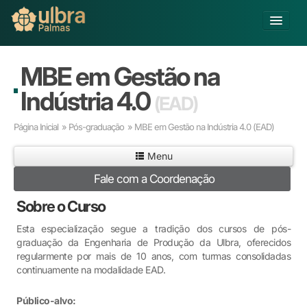
Alterar Unidade
MBE em Gestão na
Buscar
Indústria 4.0
(EAD)
Já sou Aluno
Página Inicial
»
Pós-graduação
» MBE em Gestão na Indústria 4.0
(EAD)
Matricule-se
Menu
Educação Básica
Fale com a Coordenação
Graduação
Pós-graduação
Sobre o Curso
Educação a Distância
Esta especialização segue a tradição dos cursos de pós-
Pesquisa
graduação da Engenharia de Produção da Ulbra, oferecidos
Extensão
regularmente por mais de 10 anos, com turmas consolidadas
Infraestrutura e Serviços
continuamente na modalidade EAD.
Inovação
Público-alvo:
Sobre a ULBRA