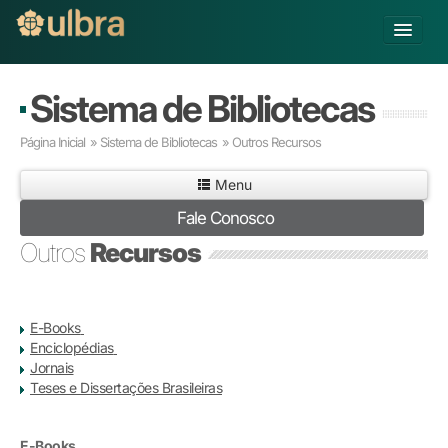
Alterar Unidade
Sistema de Bibliotecas
Buscar
Página Inicial
»
Sistema de Bibliotecas
»
Outros Recursos
Já sou Aluno
Menu
Matricule-se
Fale Conosco
Educação Básica
Outros
Recursos
Graduação
Pós-graduação
Educação a Distância
E-Books
Pesquisa
Enciclopédias
Extensão
Jornais
Infraestrutura e Serviços
Teses e Dissertações Brasileiras
Inovação
Sobre a ULBRA
E-Books