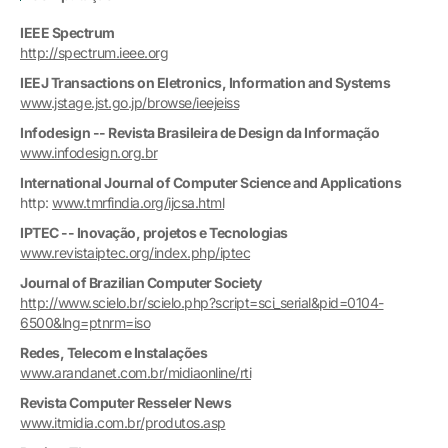
IEEE Spectrum
http://spectrum.ieee.org
IEEJ Transactions on Eletronics, Information and Systems
www.jstage.jst.go.jp/browse/ieejeiss
Infodesign -- Revista Brasileira de Design da Informação
www.infodesign.org.br
International Journal of Computer Science and Applications
http:
www.tmrfindia.org/ijcsa.html
IPTEC -- Inovação, projetos e Tecnologias
www.revistaiptec.org/index.php/iptec
Journal of Brazilian Computer Society
http://www.scielo.br/scielo.php?script=sci_serial&pid=0104-
6500&lng=ptnrm=iso
Redes, Telecom e Instalações
www.arandanet.com.br/midiaonline/rti
Revista Computer Resseler News
www.itmidia.com.br/produtos.asp