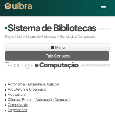
Alterar Unidade
Sistema de Bibliotecas
Buscar
Página Inicial
»
Sistema de Bibliotecas
»
Tecnologia e Computação
Já sou Aluno
Menu
Matricule-se
Fale Conosco
Educação Básica
Tecnologia
e Computação
Graduação
Pós-graduação
Educação a Distância
Agronomia - Engenharia Agrícola
Pesquisa
Arquitetura e Urbanismo
Extensão
Aquicultura
Infraestrutura e Serviços
Ciências Exatas - Automação Comercial
Computação
Inovação
Engenharias
Sobre a ULBRA