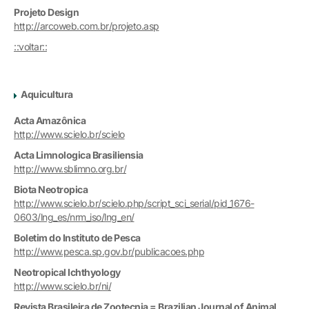
Projeto Design
http://arcoweb.com.br/projeto.asp
::voltar::
Aquicultura
Acta Amazônica
http://www.scielo.br/scielo
Acta Limnologica Brasiliensia
http://www.sblimno.org.br/
Biota Neotropica
http://www.scielo.br/scielo.php/script_sci_serial/pid_1676-
0603/lng_es/nrm_iso/lng_en/
Boletim do Instituto de Pesca
http://www.pesca.sp.gov.br/publicacoes.php
Neotropical Ichthyology
http://www.scielo.br/ni/
Revista Brasileira de Zootecnia = Brazilian Journal of Animal