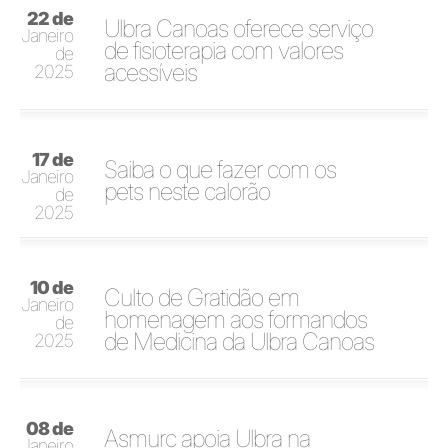
22 de
Ulbra Canoas oferece serviço
Janeiro
de fisioterapia com valores
de
acessíveis
2025
17 de
Saiba o que fazer com os
Janeiro
pets neste calorão
de
2025
10 de
Culto de Gratidão em
Janeiro
homenagem aos formandos
de
de Medicina da Ulbra Canoas
2025
08 de
Asmurc apoia Ulbra na
Janeiro