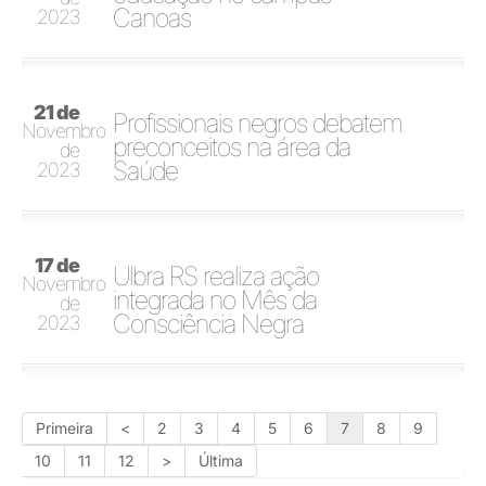
Canoas
2023
21 de
Profissionais negros debatem
Novembro
preconceitos na área da
de
Saúde
2023
17 de
Ulbra RS realiza ação
Novembro
integrada no Mês da
de
Consciência Negra
2023
Primeira
<
2
3
4
5
6
7
8
9
10
11
12
>
Última