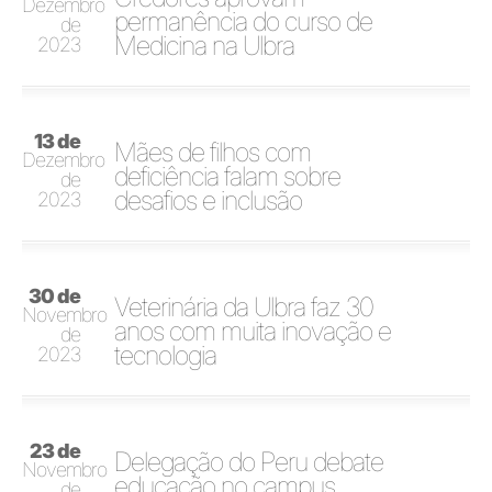
Dezembro
permanência do curso de
de
Medicina na Ulbra
2023
13 de
Mães de filhos com
Dezembro
deficiência falam sobre
de
desafios e inclusão
2023
30 de
Veterinária da Ulbra faz 30
Novembro
anos com muita inovação e
de
tecnologia
2023
23 de
Delegação do Peru debate
Novembro
educação no campus
de