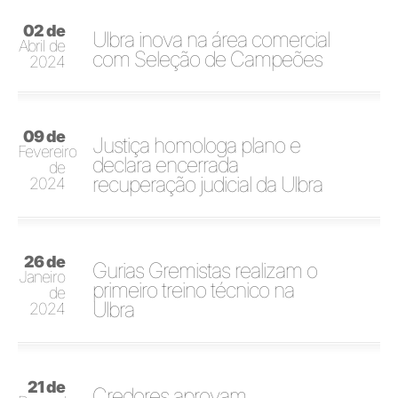
02 de
Ulbra inova na área comercial
Abril de
com Seleção de Campeões
2024
09 de
Justiça homologa plano e
Fevereiro
declara encerrada
de
recuperação judicial da Ulbra
2024
26 de
Gurias Gremistas realizam o
Janeiro
primeiro treino técnico na
de
Ulbra
2024
21 de
Credores aprovam