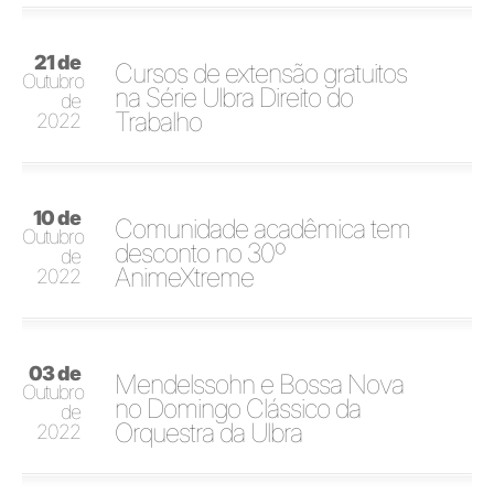
21 de
Cursos de extensão gratuitos
Outubro
na Série Ulbra Direito do
de
Trabalho
2022
10 de
Comunidade acadêmica tem
Outubro
desconto no 30º
de
AnimeXtreme
2022
03 de
Mendelssohn e Bossa Nova
Outubro
no Domingo Clássico da
de
Orquestra da Ulbra
2022