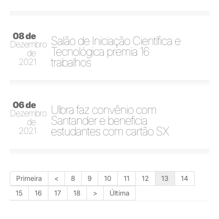
08 de
Salão de Iniciação Científica e
Dezembro
Tecnológica premia 16
de
trabalhos
2021
06 de
Ulbra faz convênio com
Dezembro
Santander e beneficia
de
estudantes com cartão SX
2021
Primeira
<
8
9
10
11
12
13
14
15
16
17
18
>
Última