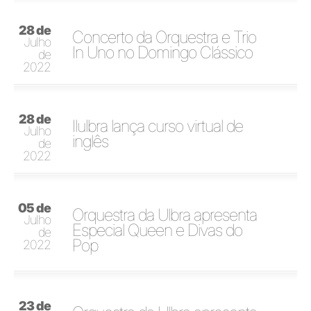
28 de
Concerto da Orquestra e Trio
Julho
In Uno no Domingo Clássico
de
2022
28 de
Ilulbra lança curso virtual de
Julho
inglês
de
2022
05 de
Orquestra da Ulbra apresenta
Julho
Especial Queen e Divas do
de
Pop
2022
23 de