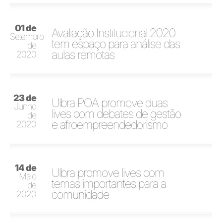
01 de
Avaliação Institucional 2020
Setembro
tem espaço para análise das
de
aulas remotas
2020
23 de
Ulbra POA promove duas
Junho
lives com debates de gestão
de
e afroempreendedorismo
2020
14 de
Ulbra promove lives com
Maio
temas importantes para a
de
comunidade
2020