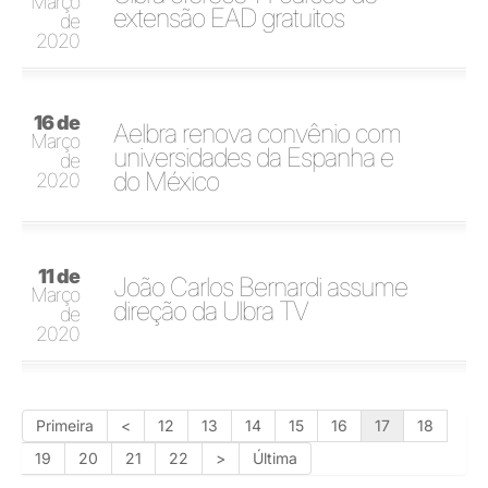
Março
extensão EAD gratuitos
de
2020
16 de
Aelbra renova convênio com
Março
universidades da Espanha e
de
do México
2020
11 de
João Carlos Bernardi assume
Março
direção da Ulbra TV
de
2020
Primeira
<
12
13
14
15
16
17
18
19
20
21
22
>
Última