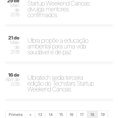
29 de
Startup Weekend Canoas
Maio
divulga mentores
de
confirmados
2019
21 de
Ulbra propõe a educação
Maio
ambiental para uma vida
de
saudável e de paz
2019
16 de
Ulbratech sedia terceira
Abril de
edição do Techstars Startup
2019
Weekend Canoas
Primeira
<
13
14
15
16
17
18
19