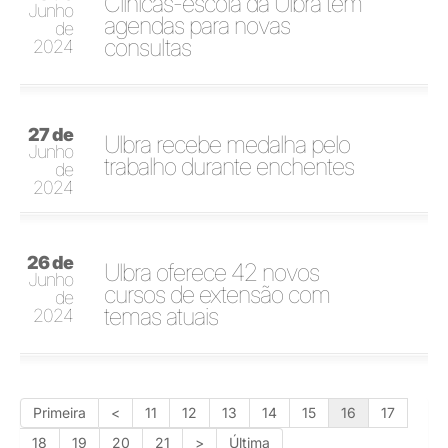
Clínicas-escola da Ulbra têm
Junho
agendas para novas
de
consultas
2024
27 de
Ulbra recebe medalha pelo
Junho
trabalho durante enchentes
de
2024
26 de
Ulbra oferece 42 novos
Junho
cursos de extensão com
de
temas atuais
2024
Primeira
<
11
12
13
14
15
16
17
18
19
20
21
>
Última