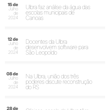
15 de
Ulbra faz análise da água das
Julho
escolas municipais de
de
Canoas
2024
12 de
Docentes da Ulbra
Julho
desenvolvem software para
de
São Leopoldo
2024
08 de
Na Ulbra, união dos três
Julho
poderes discute reconstrução
de
do RS
2024
28 de