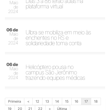
Dias 3 a 8.6 terão aulas na
Maio
plataforma virtual
de
2024
06 de
Ulbra se mobiliza em meio às
Maio
enchentes no RS e
de
solidariedade toma conta
2024
06 de
Helicóptero pousa no
Maio
campus São Jerônimo
de
trazendo equipes médicas
2024
Primeira
<
12
13
14
15
16
17
18
19
20
21
22
>
Última