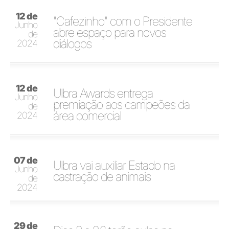
12 de
"Cafezinho" com o Presidente
Junho
abre espaço para novos
de
diálogos
2024
12 de
Ulbra Awards entrega
Junho
premiação aos campeões da
de
área comercial
2024
07 de
Ulbra vai auxiliar Estado na
Junho
castração de animais
de
2024
29 de