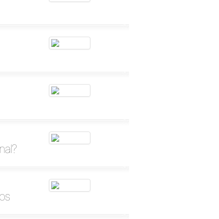
nal?
ios