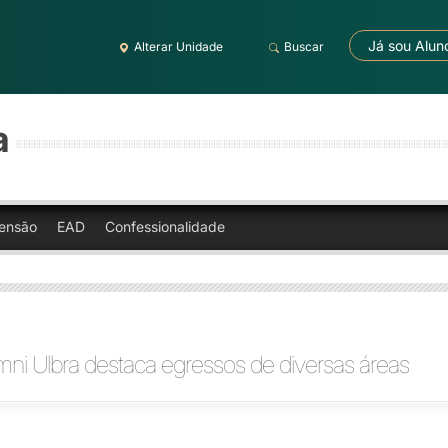
Já sou Alun
Alterar Unidade
Buscar
a
ensão
EAD
Confessionalidade
ni Ulbra destaca egressos de diversas áreas