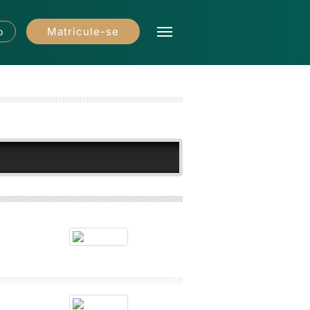
Matricule-se
o