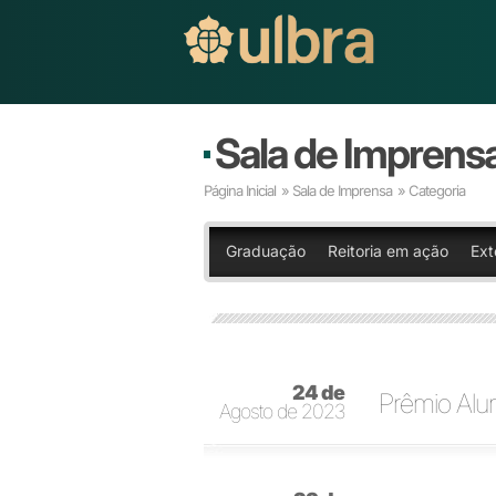
Sala de Imprens
Página Inicial
»
Sala de Imprensa
» Categoria
Graduação
Reitoria em ação
Ext
24 de
Prêmio Alum
Agosto de 2023