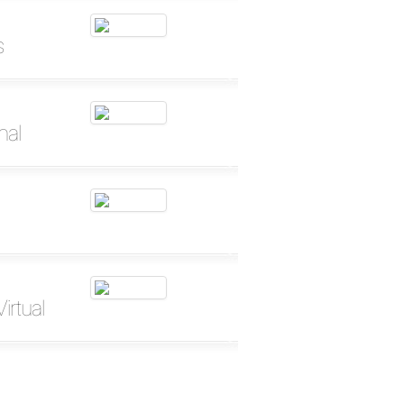
s
nal
irtual