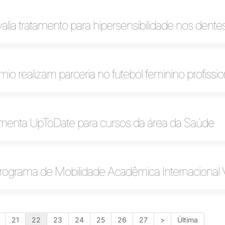
alia tratamento para hipersensibilidade nos dente
mio realizam parceria no futebol feminino profissio
ementa UpToDate para cursos da área da Saúde
Programa de Mobilidade Acadêmica Internacional V
21
22
23
24
25
26
27
>
Última