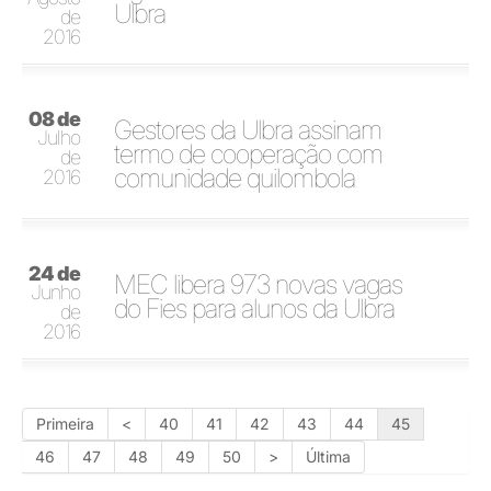
Ulbra
de
2016
08 de
Gestores da Ulbra assinam
Julho
termo de cooperação com
de
comunidade quilombola
2016
24 de
MEC libera 973 novas vagas
Junho
do Fies para alunos da Ulbra
de
2016
Primeira
<
40
41
42
43
44
45
46
47
48
49
50
>
Última