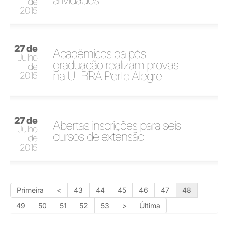
de
2015
27 de
Acadêmicos da pós-
Julho
graduação realizam provas
de
na ULBRA Porto Alegre
2015
27 de
Abertas inscrições para seis
Julho
cursos de extensão
de
2015
Primeira
<
43
44
45
46
47
48
49
50
51
52
53
>
Última