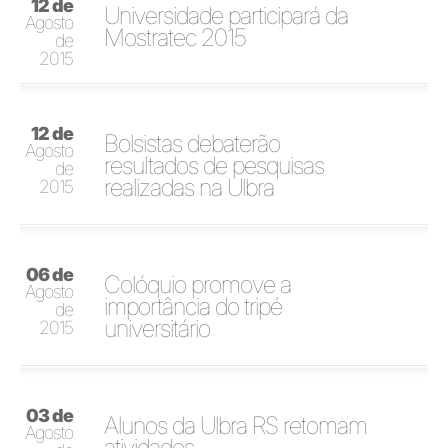
12 de
Universidade participará da
Agosto
Mostratec 2015
de
2015
12 de
Bolsistas debaterão
Agosto
resultados de pesquisas
de
realizadas na Ulbra
2015
06 de
Colóquio promove a
Agosto
importância do tripé
de
universitário
2015
03 de
Alunos da Ulbra RS retomam
Agosto
atividades