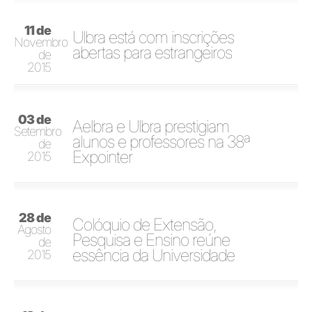
11 de
Ulbra está com inscrições
Novembro
abertas para estrangeiros
de
2015
03 de
Aelbra e Ulbra prestigiam
Setembro
alunos e professores na 38ª
de
Expointer
2015
28 de
Colóquio de Extensão,
Agosto
Pesquisa e Ensino reúne
de
essência da Universidade
2015