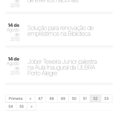
de
2013
14 de
Solução para renovação de
Agosto
empréstimos na Biblioteca
de
2013
14 de
Jober Teixeira Junior palestra
Agosto
na Aula Inaugural da ULBRA
de
Porto Alegre
2013
Primeira
<
47
48
49
50
51
52
53
54
55
>