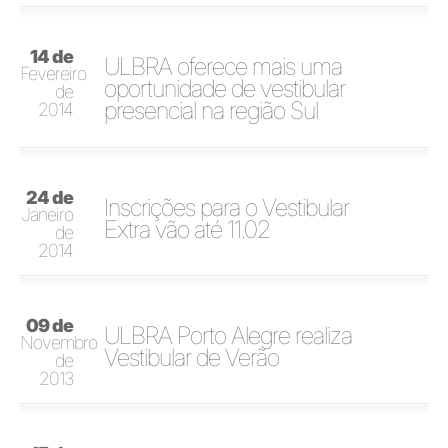
14 de
ULBRA oferece mais uma
Fevereiro
oportunidade de vestibular
de
presencial na região Sul
2014
24 de
Inscrições para o Vestibular
Janeiro
Extra vão até 11.02
de
2014
09 de
ULBRA Porto Alegre realiza
Novembro
Vestibular de Verão
de
2013