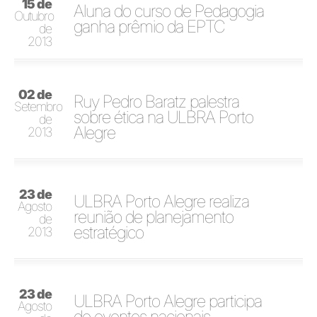
15 de
Aluna do curso de Pedagogia
Outubro
ganha prêmio da EPTC
de
2013
02 de
Ruy Pedro Baratz palestra
Setembro
sobre ética na ULBRA Porto
de
Alegre
2013
23 de
ULBRA Porto Alegre realiza
Agosto
reunião de planejamento
de
estratégico
2013
23 de
ULBRA Porto Alegre participa
Agosto
de eventos nacionais