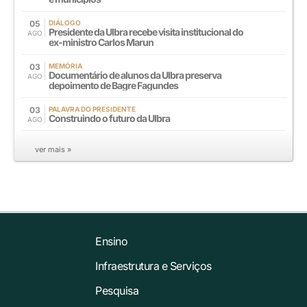
05
DIÁLOGO
Presidente da Ulbra recebe visita institucional do
AGO
ex-ministro Carlos Marun
03
MEMÓRIA
Documentário de alunos da Ulbra preserva
AGO
depoimento de Bagre Fagundes
03
PALAVRA DO PRESIDENTE
Construindo o futuro da Ulbra
AGO
ver mais »
Ensino
Infraestrutura e Serviços
Pesquisa