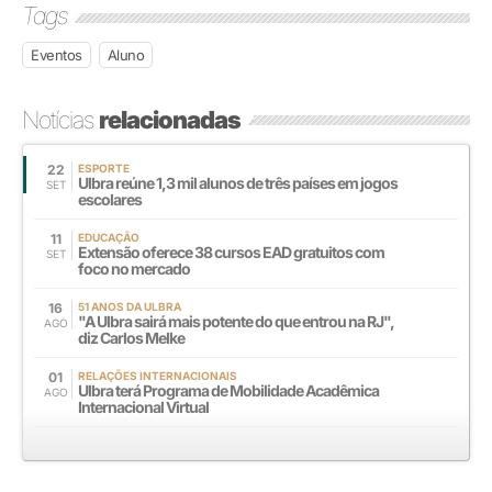
Tags
Eventos
Aluno
Notícias
relacionadas
22
ESPORTE
Ulbra reúne 1,3 mil alunos de três países em jogos
SET
escolares
11
EDUCAÇÃO
Extensão oferece 38 cursos EAD gratuitos com
SET
foco no mercado
16
51 ANOS DA ULBRA
"A Ulbra sairá mais potente do que entrou na RJ",
AGO
diz Carlos Melke
01
RELAÇÕES INTERNACIONAIS
Ulbra terá Programa de Mobilidade Acadêmica
AGO
Internacional Virtual