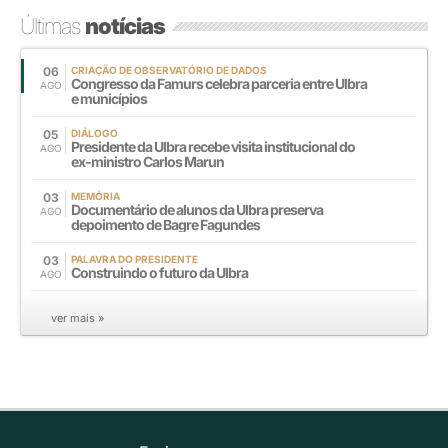
Últimas
notícias
06
CRIAÇÃO DE OBSERVATÓRIO DE DADOS
Congresso da Famurs celebra parceria entre Ulbra
AGO
e municípios
05
DIÁLOGO
Presidente da Ulbra recebe visita institucional do
AGO
ex-ministro Carlos Marun
03
MEMÓRIA
Documentário de alunos da Ulbra preserva
AGO
depoimento de Bagre Fagundes
03
PALAVRA DO PRESIDENTE
Construindo o futuro da Ulbra
AGO
ver mais »