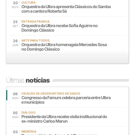
20
CULTURA
Orquestra da Ulbra apresenta Clássicos do Samba
NOV
com a cantora Roberta Sá
25
ENTRADA FRANCA
Orquestra da Ulbra recebe Sofia Aguirre no
SET
Domingo Clássico
26
ARTE PARA TODOS
Orquestra da Ulbra homenageia Mercedes Sosa
JUN
no Domingo Clássico
Últimas
notícias
06
CRIAÇÃO DE OBSERVATÓRIO DE DADOS
Congresso da Famurs celebra parceria entre Ulbra
AGO
e municípios
05
DIÁLOGO
Presidente da Ulbra recebe visita institucional do
AGO
ex-ministro Carlos Marun
03
MEMÓRIA