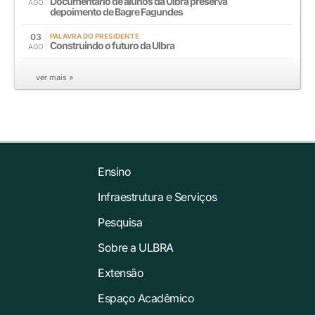
Documentário de alunos da Ulbra preserva
AGO
depoimento de Bagre Fagundes
03
PALAVRA DO PRESIDENTE
Construindo o futuro da Ulbra
AGO
ver mais »
Ensino
Infraestrutura e Serviços
Pesquisa
Sobre a ULBRA
Extensão
Espaço Acadêmico