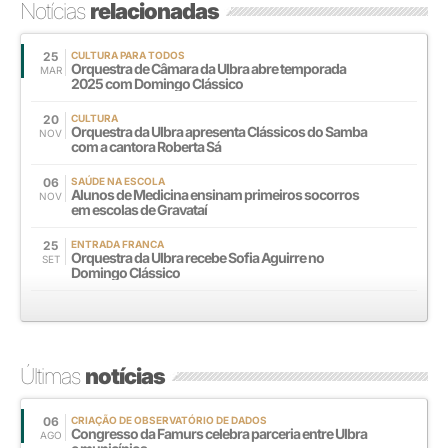
Notícias
relacionadas
25
CULTURA PARA TODOS
Orquestra de Câmara da Ulbra abre temporada
MAR
2025 com Domingo Clássico
20
CULTURA
Orquestra da Ulbra apresenta Clássicos do Samba
NOV
com a cantora Roberta Sá
06
SAÚDE NA ESCOLA
Alunos de Medicina ensinam primeiros socorros
NOV
em escolas de Gravataí
25
ENTRADA FRANCA
Orquestra da Ulbra recebe Sofia Aguirre no
SET
Domingo Clássico
Últimas
notícias
06
CRIAÇÃO DE OBSERVATÓRIO DE DADOS
Congresso da Famurs celebra parceria entre Ulbra
AGO