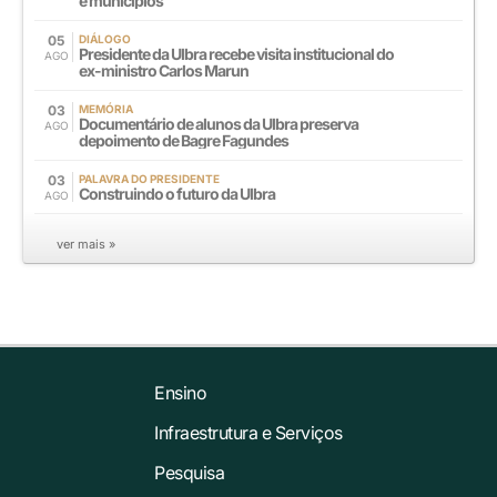
e municípios
05
DIÁLOGO
Presidente da Ulbra recebe visita institucional do
AGO
ex-ministro Carlos Marun
03
MEMÓRIA
Documentário de alunos da Ulbra preserva
AGO
depoimento de Bagre Fagundes
03
PALAVRA DO PRESIDENTE
Construindo o futuro da Ulbra
AGO
ver mais »
Ensino
Infraestrutura e Serviços
Pesquisa