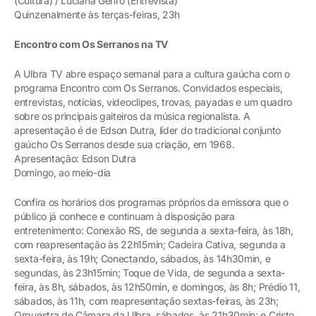
(Cultura) / Luciana Genro (Entrevista)
Quinzenalmente às terças-feiras, 23h
Encontro com Os Serranos na TV
A Ulbra TV abre espaço semanal para a cultura gaúcha com o
programa Encontro com Os Serranos. Convidados especiais,
entrevistas, notícias, videoclipes, trovas, payadas e um quadro
sobre os principais gaiteiros da música regionalista. A
apresentação é de Edson Dutra, líder do tradicional conjunto
gaúcho Os Serranos desde sua criação, em 1968.
Apresentação: Edson Dutra
Domingo, ao meio-dia
Confira os horários dos programas próprios da emissora que o
público já conhece e continuam à disposição para
entretenimento: Conexão RS, de segunda a sexta-feira, às 18h,
com reapresentação às 22h15min; Cadeira Cativa, segunda a
sexta-feira, às 19h; Conectando, sábados, às 14h30min, e
segundas, às 23h15min; Toque de Vida, de segunda a sexta-
feira, às 8h, sábados, às 12h50min, e domingos, às 8h; Prédio 11,
sábados, às 11h, com reapresentação sextas-feiras, às 23h;
Orquestra de Câmara da Ulbra, sábados, às 21h30min; e Cristo