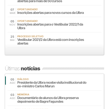
abertas para mais de 50 cursos
07
OPORTUNIDADE!
Inscrições abertas para novos cursos da Ulbra
MAR
05
OPORTUNIDADE!
Inscrições abertas para o Vestibular 2022/1 da
NOV
Ulbra
25
PROCESSO SELETIVO
Vestibular 2021/2 da Ulbra está com inscrições
MAI
abertas
Últimas
notícias
05
DIÁLOGO
Presidente da Ulbra recebe visita institucional do
AGO
ex-ministro Carlos Marun
03
MEMÓRIA
Documentário de alunos da Ulbra preserva
AGO
depoimento de Bagre Fagundes