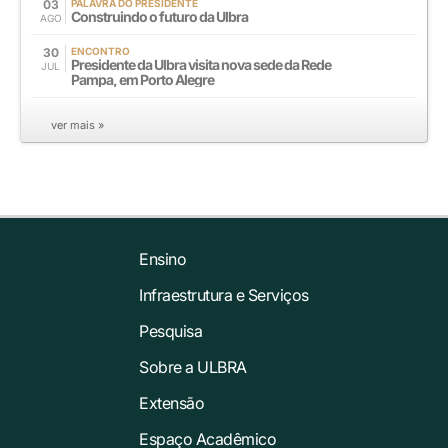
03
PALAVRA DO PRESIDENTE
Construindo o futuro da Ulbra
AGO
30
ENCONTRO
Presidente da Ulbra visita nova sede da Rede
JUL
Pampa, em Porto Alegre
ver mais »
Ensino
Infraestrutura e Serviços
Pesquisa
Sobre a ULBRA
Extensão
Espaço Acadêmico