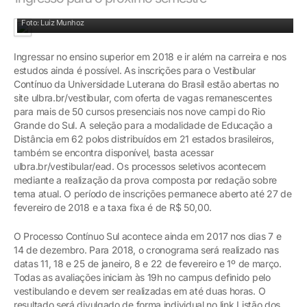
Foto: Luiz Munhoz
Ingressar no ensino superior em 2018 e ir além na carreira e nos
estudos ainda é possível. As inscrições para o Vestibular
Contínuo da Universidade Luterana do Brasil estão abertas no
site ulbra.br/vestibular, com oferta de vagas remanescentes
para mais de 50 cursos presenciais nos nove campi do Rio
Grande do Sul. A seleção para a modalidade de Educação a
Distância em 62 polos distribuídos em 21 estados brasileiros,
também se encontra disponível, basta acessar
ulbra.br/vestibular/ead. Os processos seletivos acontecem
mediante a realização da prova composta por redação sobre
tema atual. O período de inscrições permanece aberto até 27 de
fevereiro de 2018 e a taxa fixa é de R$ 50,00.
O Processo Contínuo Sul acontece ainda em 2017 nos dias 7 e
14 de dezembro. Para 2018, o cronograma será realizado nas
datas 11, 18 e 25 de janeiro, 8 e 22 de fevereiro e 1º de março.
Todas as avaliações iniciam às 19h no campus definido pelo
vestibulando e devem ser realizadas em até duas horas. O
resultado será divulgado de forma individual no link Listão dos