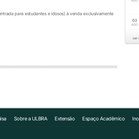
AGO
a entrada para estudantes e idosos) à venda exclusivamente
03
AGO
ver
isa
Sobre a ULBRA
Extensão
Espaço Acadêmico
In