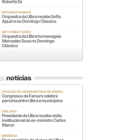
Roberta Sá
ENTRADA FRANCA
Orquestra da Ulbra recebe Sofia
Aguirre no Domingo Clássico
ARTE PARA TODOS
Orquestra da Ulbra homenageia
Mercedes Sosa no Domingo
Clássico
mas
notícias
CRIAÇÃO DE OBSERVATÓRIO DE DADOS
Congresso da Famurs celebra
parceria entre Ulbra e municípios
DIÁLOGO
Presidente da Ulbra recebe visita
institucional do ex-ministro Carlos
Marun
MEMÓRIA
Documentário de alunos da Ulbra