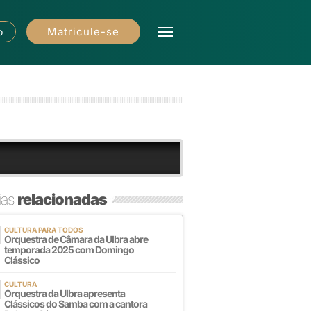
Matricule-se
o
ias
relacionadas
CULTURA PARA TODOS
Orquestra de Câmara da Ulbra abre
temporada 2025 com Domingo
Clássico
CULTURA
Orquestra da Ulbra apresenta
Clássicos do Samba com a cantora