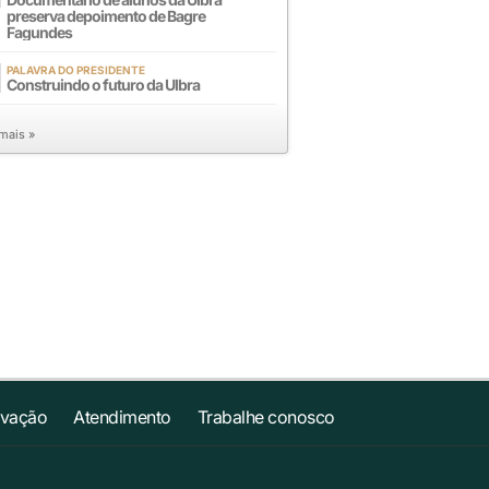
preserva depoimento de Bagre
Fagundes
PALAVRA DO PRESIDENTE
Construindo o futuro da Ulbra
 mais »
ovação
Atendimento
Trabalhe conosco