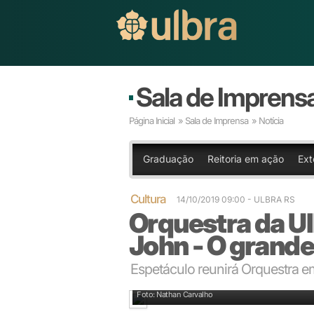
Sala de Imprens
Página Inicial
»
Sala de Imprensa
» Notícia
Graduação
Reitoria em ação
Ext
Cultura
14/10/2019 09:00 - ULBRA RS
Orquestra da Ul
John - O grand
Espetáculo reunirá Orquestra em
Programação acontece no dia 26 de outubro, às 21h,
Foto: Nathan Carvalho