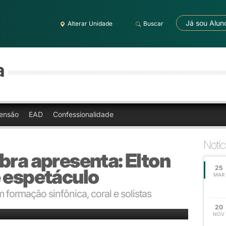
Já sou Alun
Alterar Unidade
Buscar
a
ensão
EAD
Confessionalidade
Notíc
bra apresenta: Elton
25
e espetáculo
MAR
 formação sinfônica, coral e solistas
 no Salão de Atos da Ufrgs
20
NOV