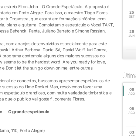
a estreia Elton John - O Grande Espetáculo. A proposta é
sentado em Porto Alegre. Para isso, o maestro Tiago Flores
25
SET
ar à Orquestra, que estará em formação sinfônica: com
ria, piano e guitarra. Completam o espetáculo o Vocal TAKT,
ressa Behenck, Panta, Juliano Barreto e Simone Rasslan.
26
JUN
tra, com arranjos desenvolvidos especialmente para este
ski, Arthur Barbosa, Daniel Sá, Daniel Wolff, Iuri Correa,
O programa contempla alguns dos maiores sucessos do
y seems to be the hardest word, Are you ready for love,
 e Don't let the sun go down on me, entre outras.
Últi
icional de concertos, buscamos apresentar espetáculos de
lo sucesso do filme Rocket Man, resolvemos fazer uma
06
 espetáculo grandioso, com muita variedade timbrística e
AGO
za que o público vai gostar", comenta Flores.
05
hn -- O grande espetáculo
AGO
ama, 110, Porto Alegre)
03