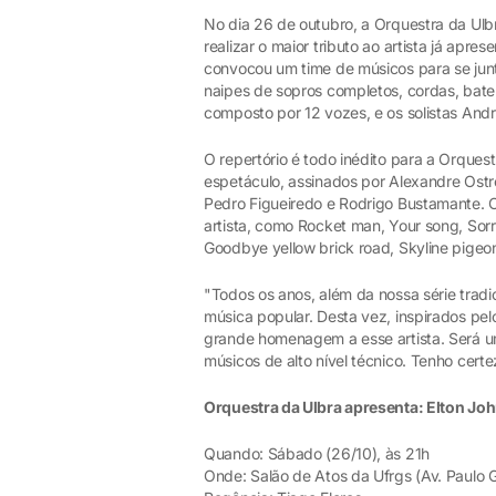
No dia 26 de outubro, a Orquestra da Ulbr
realizar o maior tributo ao artista já apre
convocou um time de músicos para se junt
naipes de sopros completos, cordas, bate
composto por 12 vozes, e os solistas And
O repertório é todo inédito para a Orques
espetáculo, assinados por Alexandre Ostrov
Pedro Figueiredo e Rodrigo Bustamante. 
artista, como Rocket man, Your song, Sorr
Goodbye yellow brick road, Skyline pigeon
"Todos os anos, além da nossa série trad
música popular. Desta vez, inspirados pe
grande homenagem a esse artista. Será um
músicos de alto nível técnico. Tenho certe
Orquestra da Ulbra apresenta: Elton Jo
Quando: Sábado (26/10), às 21h
Onde: Salão de Atos da Ufrgs (Av. Paulo G