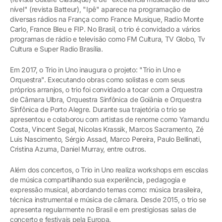
nível" (revista Batteur), "Ipê" aparece na programação de
diversas rádios na França como France Musique, Radio Monte
Carlo, France Bleu e FIP. No Brasil, o trio é convidado a vários
programas de rádio e televisão como FM Cultura, TV Globo, Tv
Cultura e Super Radio Brasília.
Em 2017, o Trio in Uno inaugura o projeto: "Trio in Uno e
Orquestra". Executando obras como solistas e com seus
próprios arranjos, o trio foi convidado a tocar com a Orquestra
de Câmara Ulbra, Orquestra Sinfônica de Goiânia e Orquestra
Sinfônica de Porto Alegre. Durante sua trajetória o trio se
apresentou e colaborou com artistas de renome como Yamandu
Costa, Vincent Segal, Nicolas Krassik, Marcos Sacramento, Zé
Luis Nascimento, Sérgio Assad, Marco Pereira, Paulo Bellinati,
Cristina Azuma, Daniel Murray, entre outros.
Além dos concertos, o Trio in Uno realiza workshops em escolas
de música compartilhando sua experiência, pedagogia e
expressão musical, abordando temas como: música brasileira,
técnica instrumental e música de câmara. Desde 2015, o trio se
apresenta regularmente no Brasil e em prestigiosas salas de
concerto e festivais pela Europa.