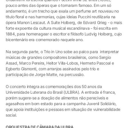
pouco antes das óperas que o tornaram famoso. Em um só
andamento, é um trecho que exala um perfume art nouveau no
título floral e nas harmonias, cujas ideias Puccini reutilizaria na
ópera Manon Lescaut. A Suíte Holberg, de Edvard Grieg - o mais
forte expoente da cultura musical escandinava - foi escrita em
1884, para homenagear o escritor e filósofo Ludvig Holberg, cujo
bicentenário era comemorado naquele ano.
Na segunda parte, o Trio in Uno sobe ao palco para interpretar
músicas de grandes compositores brasileiros, como Sergio
Assad, Marco Pereira, Heitor Villa-Lobos, Hermeto Pascoal e
Egberto Gismonti, com arranjos assinados pelo trio e
participação de Jorge Matte, na percussão.
O concerto integra as comemorações dos 50 anos da
Universidade Luterana do Brasil (ULBRA). A entrada é franca,
porém sugere-se a doação de alimentos não perecíveis e
agasalhos em bom estado para a campanha Juvenil Solidário,
que apoia instituições e pessoas em situação de vulnerabilidade
social.
ORQUESTRA DE CÂMARA DA ULBRA