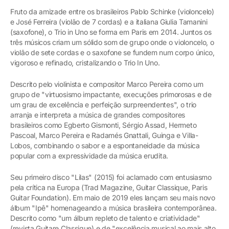
Fruto da amizade entre os brasileiros Pablo Schinke (violoncelo)
e José Ferreira (violão de 7 cordas) e a italiana Giulia Tamanini
(saxofone), o Trio in Uno se forma em Paris em 2014. Juntos os
três músicos criam um sólido som de grupo onde o violoncelo, o
violão de sete cordas e o saxofone se fundem num corpo único,
vigoroso e refinado, cristalizando o Trio In Uno.
Descrito pelo violinista e compositor Marco Pereira como um
grupo de "virtuosismo impactante, execuções primorosas e de
um grau de excelência e perfeição surpreendentes", o trio
arranja e interpreta a música de grandes compositores
brasileiros como Egberto Gismonti, Sérgio Assad, Hermeto
Pascoal, Marco Pereira e Radamés Gnattali, Guinga e Villa-
Lobos, combinando o sabor e a espontaneidade da música
popular com a expressividade da música erudita.
Seu primeiro disco "Lilas" (2015) foi aclamado com entusiasmo
pela crítica na Europa (Trad Magazine, Guitar Classique, Paris
Guitar Foundation). Em maio de 2019 eles lançam seu mais novo
álbum "Ipê" homenageando a música brasileira contemporânea.
Descrito como "um álbum repleto de talento e criatividade"
(revista Guitare Classique) e de "excelência musical ao mais alto