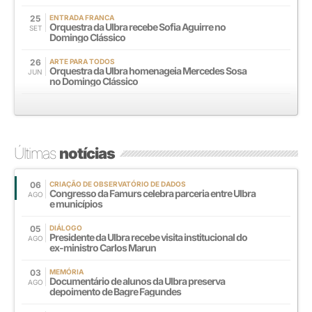
25
ENTRADA FRANCA
Orquestra da Ulbra recebe Sofia Aguirre no
SET
Domingo Clássico
26
ARTE PARA TODOS
Orquestra da Ulbra homenageia Mercedes Sosa
JUN
no Domingo Clássico
Últimas
notícias
06
CRIAÇÃO DE OBSERVATÓRIO DE DADOS
Congresso da Famurs celebra parceria entre Ulbra
AGO
e municípios
05
DIÁLOGO
Presidente da Ulbra recebe visita institucional do
AGO
ex-ministro Carlos Marun
03
MEMÓRIA
Documentário de alunos da Ulbra preserva
AGO
depoimento de Bagre Fagundes