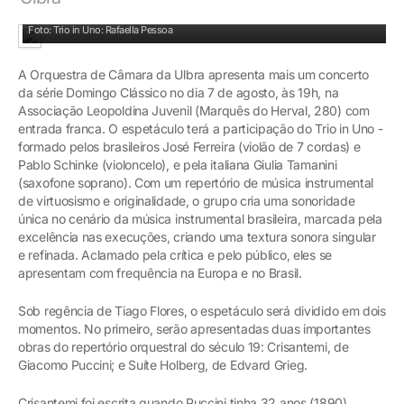
Foto: Trio in Uno: Rafaella Pessoa
A Orquestra de Câmara da Ulbra apresenta mais um concerto
da série Domingo Clássico no dia 7 de agosto, às 19h, na
Associação Leopoldina Juvenil (Marquês do Herval, 280) com
entrada franca. O espetáculo terá a participação do Trio in Uno -
formado pelos brasileiros José Ferreira (violão de 7 cordas) e
Pablo Schinke (violoncelo), e pela italiana Giulia Tamanini
(saxofone soprano). Com um repertório de música instrumental
de virtuosismo e originalidade, o grupo cria uma sonoridade
única no cenário da música instrumental brasileira, marcada pela
excelência nas execuções, criando uma textura sonora singular
e refinada. Aclamado pela crítica e pelo público, eles se
apresentam com frequência na Europa e no Brasil.
Sob regência de Tiago Flores, o espetáculo será dividido em dois
momentos. No primeiro, serão apresentadas duas importantes
obras do repertório orquestral do século 19: Crisantemi, de
Giacomo Puccini; e Suíte Holberg, de Edvard Grieg.
Crisantemi foi escrita quando Puccini tinha 32 anos (1890),