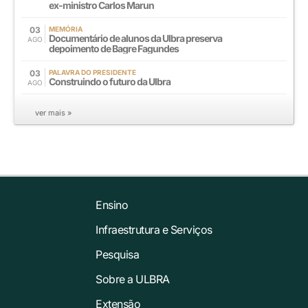
ex-ministro Carlos Marun
03
MEMÓRIA
Documentário de alunos da Ulbra preserva
AGO
depoimento de Bagre Fagundes
03
PALAVRA DO PRESIDENTE
Construindo o futuro da Ulbra
AGO
ver mais »
Ensino
Infraestrutura e Serviços
Pesquisa
Sobre a ULBRA
Extensão