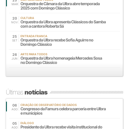
25
Orquestra de Câmara da Ulbra abre temporada
MAR
2025 com Domingo Clássico
20
CULTURA
Orquestra da Ulbra apresenta Clássicos do Samba
NOV
com a cantora Roberta Sá
25
ENTRADA FRANCA
Orquestra da Ulbra recebe Sofia Aguirre no
SET
Domingo Clássico
26
ARTE PARA TODOS
Orquestra da Ulbra homenageia Mercedes Sosa
JUN
no Domingo Clássico
Últimas
notícias
06
CRIAÇÃO DE OBSERVATÓRIO DE DADOS
Congresso da Famurs celebra parceria entre Ulbra
AGO
e municípios
05
DIÁLOGO
Presidente da Ulbra recebe visita institucional do
AGO