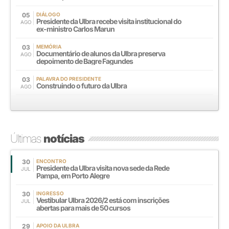
05
DIÁLOGO
Presidente da Ulbra recebe visita institucional do
AGO
ex-ministro Carlos Marun
03
MEMÓRIA
Documentário de alunos da Ulbra preserva
AGO
depoimento de Bagre Fagundes
03
PALAVRA DO PRESIDENTE
Construindo o futuro da Ulbra
AGO
Últimas
notícias
30
ENCONTRO
Presidente da Ulbra visita nova sede da Rede
JUL
Pampa, em Porto Alegre
30
INGRESSO
Vestibular Ulbra 2026/2 está com inscrições
JUL
abertas para mais de 50 cursos
29
APOIO DA ULBRA