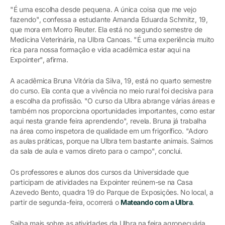
"É uma escolha desde pequena. A única coisa que me vejo
fazendo", confessa a estudante Amanda Eduarda Schmitz, 19,
que mora em Morro Reuter. Ela está no segundo semestre de
Medicina Veterinária, na Ulbra Canoas. "É uma experiência muito
rica para nossa formação e vida acadêmica estar aqui na
Expointer", afirma.
A acadêmica Bruna Vitória da Silva, 19, está no quarto semestre
do curso. Ela conta que a vivência no meio rural foi decisiva para
a escolha da profissão. "O curso da Ulbra abrange várias áreas e
também nos proporciona oportunidades importantes, como estar
aqui nesta grande feira aprendendo", revela. Bruna já trabalha
na área como inspetora de qualidade em um frigorífico. "Adoro
as aulas práticas, porque na Ulbra tem bastante animais. Saímos
da sala de aula e vamos direto para o campo", conclui.
Os professores e alunos dos cursos da Universidade que
participam de atividades na Expointer reúnem-se na Casa
Azevedo Bento, quadra 19 do Parque de Exposições. No local, a
partir de segunda-feira, ocorrerá o
Mateando com a Ulbra
.
Saiba mais sobre as atividades da Ulbra na feira agropecuária,