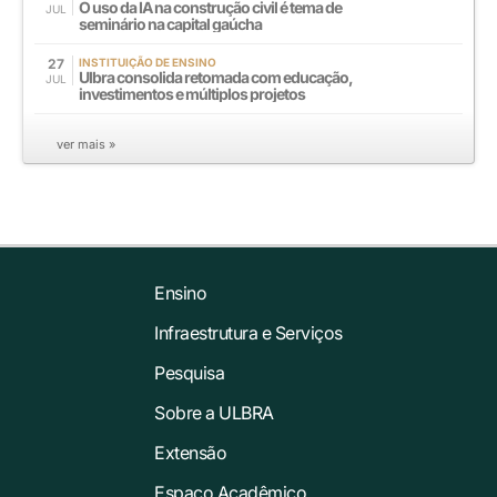
O uso da IA na construção civil é tema de
JUL
seminário na capital gaúcha
27
INSTITUIÇÃO DE ENSINO
Ulbra consolida retomada com educação,
JUL
investimentos e múltiplos projetos
ver mais »
Ensino
Infraestrutura e Serviços
Pesquisa
Sobre a ULBRA
Extensão
Espaço Acadêmico