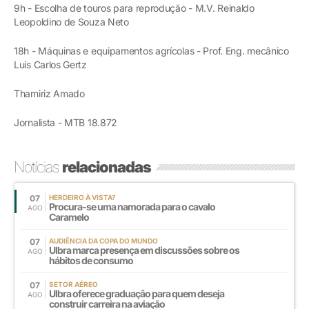
9h - Escolha de touros para reprodução - M.V. Reinaldo
Leopoldino de Souza Neto
18h - Máquinas e equipamentos agrícolas - Prof. Eng. mecânico
Luis Carlos Gertz
Thamiriz Amado
Jornalista - MTB 18.872
Notícias
relacionadas
07
HERDEIRO À VISTA?
Procura-se uma namorada para o cavalo
AGO
Caramelo
07
AUDIÊNCIA DA COPA DO MUNDO
Ulbra marca presença em discussões sobre os
AGO
hábitos de consumo
07
SETOR AÉREO
Ulbra oferece graduação para quem deseja
AGO
construir carreira na aviação