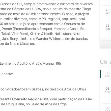
o Grande do Sul, sempre promovendo o encontro de diversos
estra de Câmara da ULBRA, sob a batuta do maestro Tiago
25
lico de mais de 63 mil pessoas nestes 13 anos, o projeto
SET
estilos diversos, como MPB, regional, pop, rock, soul,
 60 artistas que já se apresentaram com a Orquestra de
26
, Premê (Premeditando o Breque), Yamandu Costa, Edu
JUN
kai, Vitor Ramil, Kleiton & Kledir, Nei Lisboa, Neto
, Júlio Reny, Jimi Joe e Wander Wildner, além de bandas
um de Nós e Ultramen.
Últi
Lenine
, no Auditório Araújo Vianna, 19h
06
, abaixo:
AGO
05
convidados tocam Beatles
, no Salão de Atos da Ufrgs
AGO
presenta
Concerto Regionalista
, com participação de César
ri de Uruguaiana, no Salão de Atos da Ufrgs
03