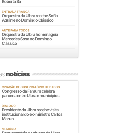
Roberta Sá
ENTRADA FRANCA
Orquestra da Ulbra recebe Sofia
Aguirre no Domingo Clássico
ARTE PARA TODOS
Orquestra da Ulbra homenageia
Mercedes Sosa no Domingo
Clássico
mas
notícias
CRIAÇÃO DE OBSERVATÓRIO DE DADOS
Congresso da Famurs celebra
parceria entre Ulbra e municípios
DIÁLOGO
Presidente da Ulbra recebe visita
institucional do ex-ministro Carlos
Marun
MEMÓRIA
Documentário de alunos da Ulbra