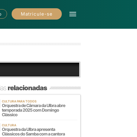
Matricule-se
o
ias
relacionadas
CULTURA PARA TODOS
Orquestra de Câmara da Ulbra abre
temporada 2025 com Domingo
Clássico
CULTURA
Orquestra da Ulbra apresenta
Clássicos do Samba com a cantora