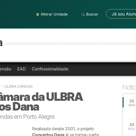
Já sou Alun
Alterar Unidade
Buscar
a
ensão
EAD
Confessionalidade
Notíc
7
- ULBRA CANOAS
Câmara da ULBRA
25
tos Dana
MAR
ndas em Porto Alegre
20
Realizado desde 2001, o projeto
NOV
Concertos Dana
já se tornou parte