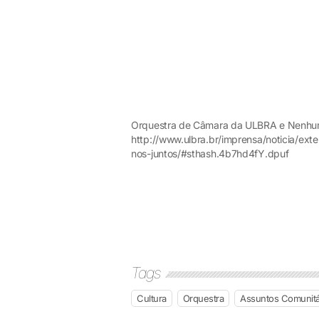
Orquestra de Câmara da ULBRA e Nenhum 
http://www.ulbra.br/imprensa/noticia/e
nos-juntos/#sthash.4b7hd4fY.dpuf
Tags
Cultura
Orquestra
Assuntos Comunitá