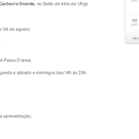
AGO
Cachorro Grande
, no Salão de Atos da Ufrgs
03
AGO
de 04 de agosto:
ver
y
A Passo D'areia.
egunda a sábado e domingos das 14h às 20h.
 da apresentação.