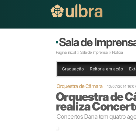
Sala de Imprens
Página Inicial
»
Sala de Imprensa
» Notícia
Graduação
Reitoria em ação
Ext
Orquestra de Câmara
10/07/2014 16:0
Orquestra de 
realiza Concer
Concertos Dana tem quatro age