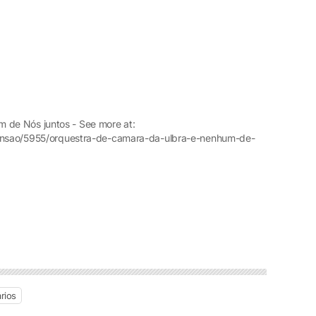
de Nós juntos - See more at:
xtensao/5955/orquestra-de-camara-da-ulbra-e-nenhum-de-
rios