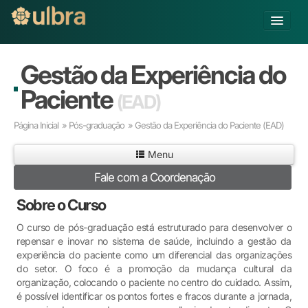
Alterar Unidade
Gestão da Experiência do
Buscar
Paciente
(EAD)
Já sou Aluno
Página Inicial
»
Pós-graduação
» Gestão da Experiência do Paciente
(EAD)
Matricule-se
Menu
Educação Básica
Fale com a Coordenação
Graduação
Pós-graduação
Sobre o Curso
Educação a Distância
O curso de pós-graduação está estruturado para desenvolver o
Pesquisa
repensar e inovar no sistema de saúde, incluindo a gestão da
Extensão
experiência do paciente como um diferencial das organizações
Infraestrutura e Serviços
do setor. O foco é a promoção da mudança cultural da
organização, colocando o paciente no centro do cuidado. Assim,
Inovação
é possível identificar os pontos fortes e fracos durante a jornada,
Sobre a ULBRA