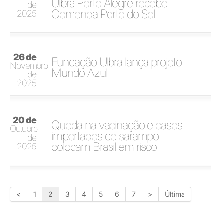
Ulbra Porto Alegre recebe
de
Comenda Porto do Sol
2025
26 de
Fundação Ulbra lança projeto
Novembro
Mundo Azul
de
2025
20 de
Queda na vacinação e casos
Outubro
importados de sarampo
de
colocam Brasil em risco
2025
<
1
2
3
4
5
6
7
>
Última