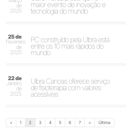
Março
maior evento de inovação e
de
tecnologia do mundo
2025
25 de
PC construído pela Ulbra está
Fevereiro
entre os 10 mais rápidos do
de
mundo
2025
22 de
Ulbra Canoas oferece serviço
Janeiro
de fisioterapia com valores
de
acessíveis
2025
<
1
2
3
4
5
6
7
>
Última