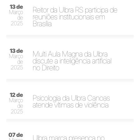
13 de
Reitor da Ulbra RS participa de
Março
reuniões institucionais em
de
Brasília
2025
13 de
Multi Aula Magna da Ulbra
Março
discute a inteligência artificial
de
no Direito
2025
12 de
Psicologia da Ulbra Canoas
Março
atende vítimas de violência
de
2025
07 de
Ulbra marca presença no