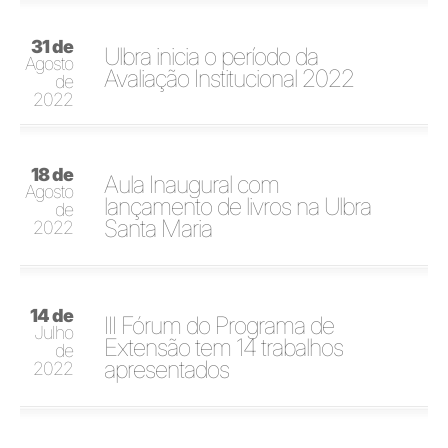
31 de
Ulbra inicia o período da
Agosto
Avaliação Institucional 2022
de
2022
18 de
Aula Inaugural com
Agosto
lançamento de livros na Ulbra
de
Santa Maria
2022
14 de
III Fórum do Programa de
Julho
Extensão tem 14 trabalhos
de
apresentados
2022