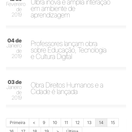
Ulbra inova e amplia interação
Fevereiro
em ambiente de
de
aprendizagem
2019
04 de
Professores lançam obra
Janeiro
sobre Educação, Tecnologia
de
e Cultura Digital
2019
03 de
Obra Direitos Humanos e a
Janeiro
Cidade é lançada
de
2019
Primeira
<
9
10
11
12
13
14
15
16
17
18
19
>
Última