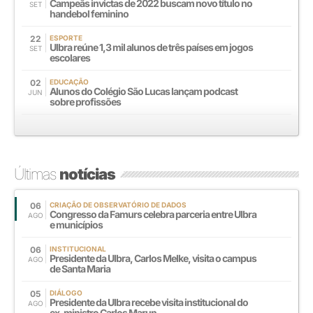
Campeãs invictas de 2022 buscam novo título no
SET
handebol feminino
22
ESPORTE
Ulbra reúne 1,3 mil alunos de três países em jogos
SET
escolares
02
EDUCAÇÃO
Alunos do Colégio São Lucas lançam podcast
JUN
sobre profissões
Últimas
notícias
06
CRIAÇÃO DE OBSERVATÓRIO DE DADOS
Congresso da Famurs celebra parceria entre Ulbra
AGO
e municípios
06
INSTITUCIONAL
Presidente da Ulbra, Carlos Melke, visita o campus
AGO
de Santa Maria
05
DIÁLOGO
Presidente da Ulbra recebe visita institucional do
AGO
ex-ministro Carlos Marun