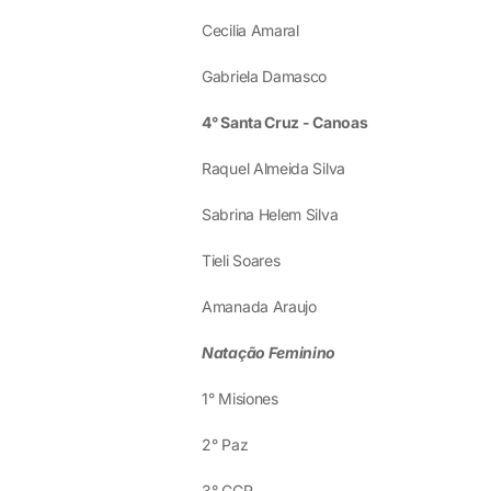
Cecilia Amaral
Gabriela Damasco
4° Santa Cruz - Canoas
Raquel Almeida Silva
Sabrina Helem Silva
Tieli Soares
Amanada Araujo
Natação Feminino
1° Misiones
2° Paz
3° CCR