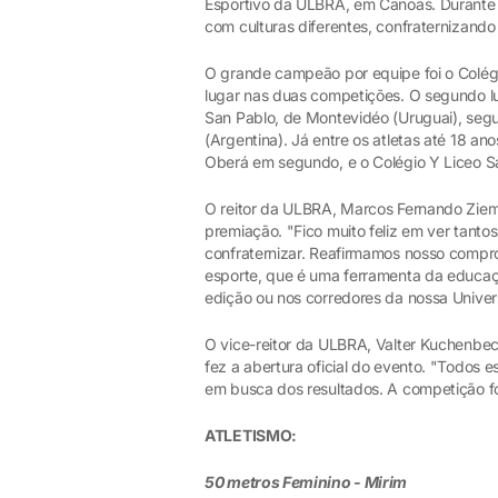
Esportivo da ULBRA, em Canoas. Durante q
com culturas diferentes, confraternizando
O grande campeão por equipe foi o Colég
lugar nas duas competições. O segundo lu
San Pablo, de Montevidéo (Uruguai), segui
(Argentina). Já entre os atletas até 18 ano
Oberá em segundo, e o Colégio Y Liceo Sa
O reitor da ULBRA, Marcos Fernando Zieme
premiação. "Fico muito feliz em ver tantos
confraternizar. Reafirmamos nosso compr
esporte, que é uma ferramenta da educaç
edição ou nos corredores da nossa Univers
O vice-reitor da ULBRA, Valter Kuchenbec
fez a abertura oficial do evento. "Todos 
em busca dos resultados. A competição f
ATLETISMO:
50 metros Feminino - Mirim