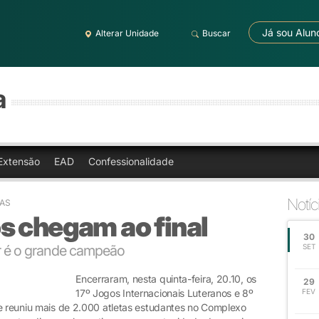
Já sou Alun
Alterar Unidade
Buscar
a
Extensão
EAD
Confessionalidade
Notíc
OAS
s chegam ao final
30
r é o grande campeão
SET
Encerraram, nesta quinta-feira, 20.10, os
29
17º Jogos Internacionais Luteranos e 8º
FEV
ue reuniu mais de 2.000 atletas estudantes no Complexo