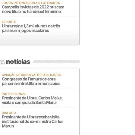
JOGOS INTERNACIONAIS LUTERANOS
Campeãs invictas de 2022 buscam
novo título no handebol feminino
ESPORTE
Ulbra reúne 1,3 mil alunos de três
países em jogos escolares
mas
notícias
CRIAÇÃO DE OBSERVATÓRIO DE DADOS
Congresso da Famurs celebra
parceria entre Ulbra e municípios
INSTITUCIONAL
Presidente da Ulbra, Carlos Melke,
visita o campus de Santa Maria
DIÁLOGO
Presidente da Ulbra recebe visita
institucional do ex-ministro Carlos
Marun