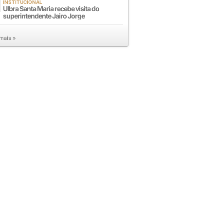
INSTITUCIONAL
Ulbra Santa Maria recebe visita do
superintendente Jairo Jorge
 mais »