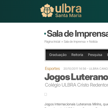
Sala de Imprens
Página Inicial
»
Sala de Imprensa
» Notícia
Graduação
Reitoria
Pesquisa
Esportes
20/10/2011 14:56
- ULBRA CAN
Jogos Luterano
Colégio ULBRA Cristo Redento
Jogos Internacionais Luteranos Mirins, q