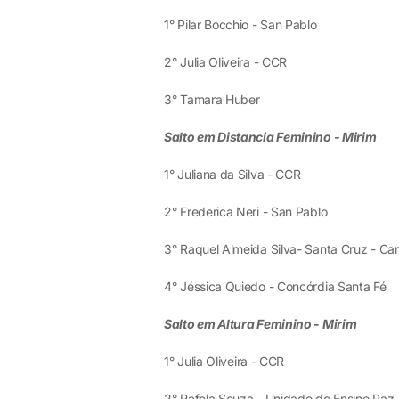
1° Pilar Bocchio - San Pablo
2° Julia Oliveira - CCR
3° Tamara Huber
Salto em Distancia Feminino - Mirim
1° Juliana da Silva - CCR
2° Frederica Neri - San Pablo
3° Raquel Almeida Silva- Santa Cruz - Ca
4° Jéssica Quiedo - Concórdia Santa Fé
Salto em Altura Feminino - Mirim
1° Julia Oliveira - CCR
2° Rafela Souza - Unidade de Ensino Paz