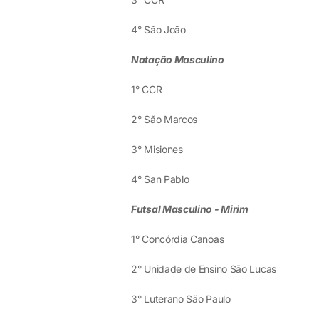
4° São João
Natação Masculino
1° CCR
2° São Marcos
3° Misiones
4° San Pablo
Futsal Masculino - Mirim
1° Concórdia Canoas
2° Unidade de Ensino São Lucas
3° Luterano São Paulo