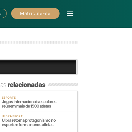
Matricule-se
o
ias
relacionadas
ESPORTE
Jogos internacionais escolares
reúnem mais de 1500 atletas
ULBRA SPORT
Ulbra retoma protagonismo no
esporte e forma novos atletas