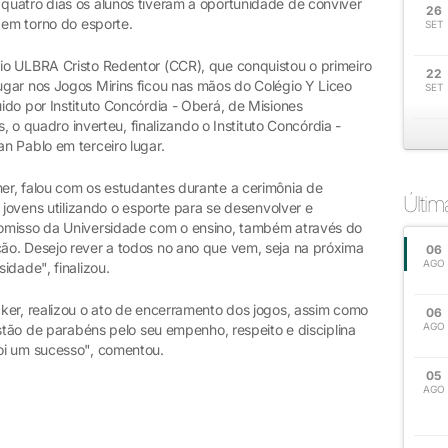
uatro dias os alunos tiveram a oportunidade de conviver
26
 em torno do esporte.
SET
io ULBRA Cristo Redentor (CCR), que conquistou o primeiro
22
gar nos Jogos Mirins ficou nas mãos do Colégio Y Liceo
SET
do por Instituto Concórdia - Oberá, de Misiones
s, o quadro inverteu, finalizando o Instituto Concórdia -
n Pablo em terceiro lugar.
r, falou com os estudantes durante a cerimônia de
Últi
 jovens utilizando o esporte para se desenvolver e
omisso da Universidade com o ensino, também através do
ão. Desejo rever a todos no ano que vem, seja na próxima
06
AGO
idade", finalizou.
ker, realizou o ato de encerramento dos jogos, assim como
06
AGO
estão de parabéns pelo seu empenho, respeito e disciplina
oi um sucesso", comentou.
05
AGO