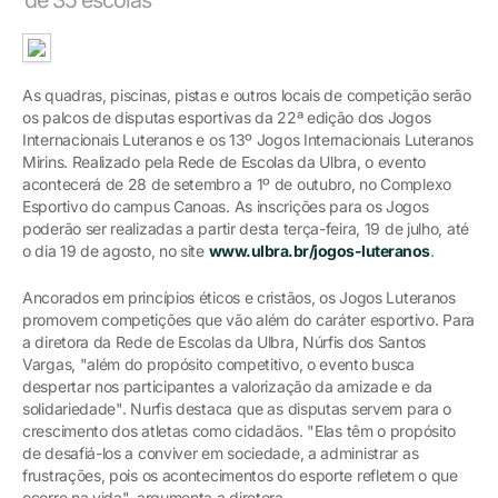
As quadras, piscinas, pistas e outros locais de competição serão
os palcos de disputas esportivas da 22ª edição dos Jogos
Internacionais Luteranos e os 13º Jogos Internacionais Luteranos
Mirins. Realizado pela Rede de Escolas da Ulbra, o evento
acontecerá de 28 de setembro a 1º de outubro, no Complexo
Esportivo do campus Canoas. As inscrições para os Jogos
poderão ser realizadas a partir desta terça-feira, 19 de julho, até
o dia 19 de agosto, no site
www.ulbra.br/jogos-luteranos
.
Ancorados em princípios éticos e cristãos, os Jogos Luteranos
promovem competições que vão além do caráter esportivo. Para
a diretora da Rede de Escolas da Ulbra, Núrfis dos Santos
Vargas, "além do propósito competitivo, o evento busca
despertar nos participantes a valorização da amizade e da
solidariedade". Nurfis destaca que as disputas servem para o
crescimento dos atletas como cidadãos. "Elas têm o propósito
de desafiá-los a conviver em sociedade, a administrar as
frustrações, pois os acontecimentos do esporte refletem o que
ocorre na vida", argumenta a diretora.