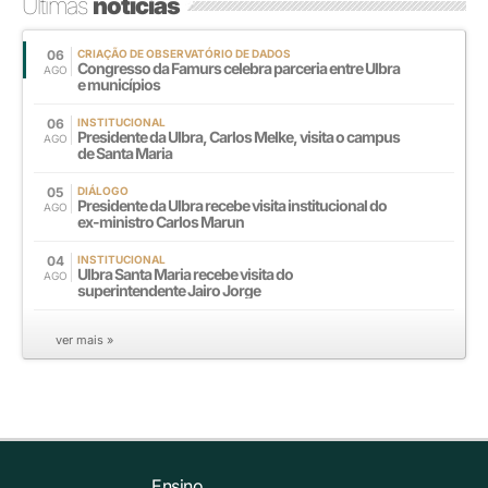
Últimas
notícias
06
CRIAÇÃO DE OBSERVATÓRIO DE DADOS
Congresso da Famurs celebra parceria entre Ulbra
AGO
e municípios
06
INSTITUCIONAL
Presidente da Ulbra, Carlos Melke, visita o campus
AGO
de Santa Maria
05
DIÁLOGO
Presidente da Ulbra recebe visita institucional do
AGO
ex-ministro Carlos Marun
04
INSTITUCIONAL
Ulbra Santa Maria recebe visita do
AGO
superintendente Jairo Jorge
ver mais »
Ensino