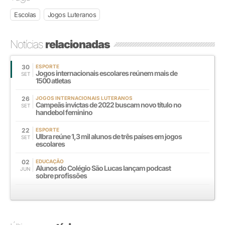
Escolas
Jogos Luteranos
Notícias
relacionadas
30
ESPORTE
Jogos internacionais escolares reúnem mais de
SET
1500 atletas
26
JOGOS INTERNACIONAIS LUTERANOS
Campeãs invictas de 2022 buscam novo título no
SET
handebol feminino
22
ESPORTE
Ulbra reúne 1,3 mil alunos de três países em jogos
SET
escolares
02
EDUCAÇÃO
Alunos do Colégio São Lucas lançam podcast
JUN
sobre profissões