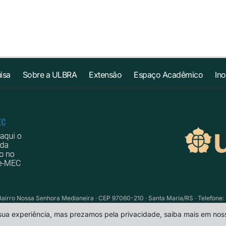
isa
Sobre a ULBRA
Extensão
Espaço Acadêmico
In
Bairro Nossa Senhora Medianeira · CEP 97060-210 · Santa Maria/RS · Telefone: 
 sua experiência, mas prezamos pela privacidade, saiba mais em no