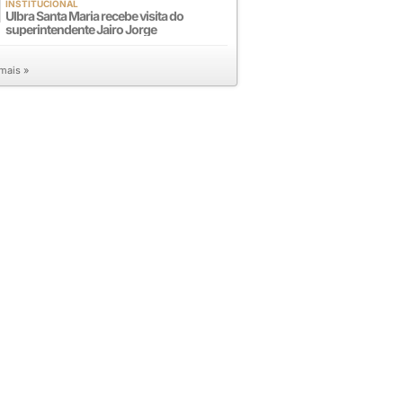
INSTITUCIONAL
Ulbra Santa Maria recebe visita do
superintendente Jairo Jorge
 mais »