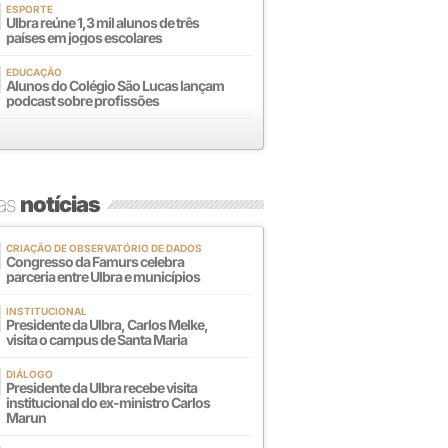
ESPORTE
Ulbra reúne 1,3 mil alunos de três
países em jogos escolares
EDUCAÇÃO
Alunos do Colégio São Lucas lançam
podcast sobre profissões
mas
notícias
CRIAÇÃO DE OBSERVATÓRIO DE DADOS
Congresso da Famurs celebra
parceria entre Ulbra e municípios
INSTITUCIONAL
Presidente da Ulbra, Carlos Melke,
visita o campus de Santa Maria
DIÁLOGO
Presidente da Ulbra recebe visita
institucional do ex-ministro Carlos
Marun