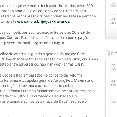
22
alho em equipe e muita dedicação, inspirados pelos 500
SET
 largada para a 23ª edição dos Jogos Internacionais
uteranos Mirins. As inscrições podem ser feitas a partir de
02
sto, no site
www.ulbra.br/jogos-luteranos
.
JUN
, as competições acontecerão entre os dias 26 e 29 de
us Canoas. Para este ano, é esperada a participação de
 e juvenis do Brasil, Argentina e Uruguai.
Últi
bjetivo do evento, segundo a gerente do projeto Carin
É importante estimular o espírito de coleguismo, onde eles
ão entre adversários, não inimigos", afirma Carin.
06
AGO
dos Jogos estão embasados no conceito da Reforma
a Reforma e o capelão geral da Aelbra, Rev. Maximiliano
06
presentação do evento a paridade entre ambos
AGO
os a Reforma Luterana fundamentava-se em valores como
adeiro e justo, a valorização da educação e o
05
os o temos e somos pela graça de Deus", escreve o
AGO