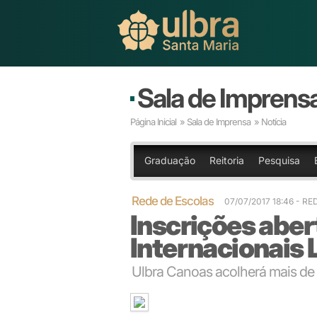
Sala de Imprens
Página Inicial
»
Sala de Imprensa
» Notícia
Graduação
Reitoria
Pesquisa
Rede de Escolas
07/07/2017 18:46 - R
Inscrições aber
Internacionais
Ulbra Canoas acolherá mais de 