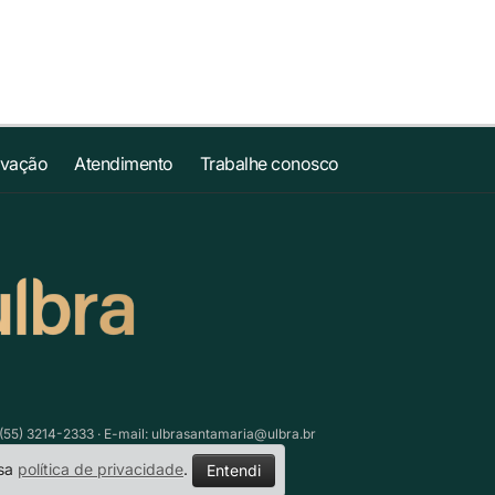
ovação
Atendimento
Trabalhe conosco
(55) 3214-2333 · E-mail:
ulbrasantamaria@ulbra.br
ssa
política de privacidade
.
Entendi