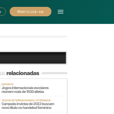
Matricule-se
o
ias
relacionadas
ESPORTE
Jogos internacionais escolares
reúnem mais de 1500 atletas
JOGOS INTERNACIONAIS LUTERANOS
Campeãs invictas de 2022 buscam
novo título no handebol feminino