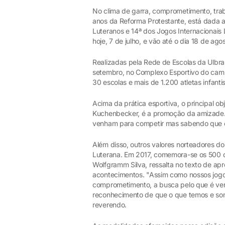
No clima de garra, comprometimento, trab
anos da Reforma Protestante, está dada a
Luteranos e 14ª dos Jogos Internacionais L
hoje, 7 de julho, e vão até o dia 18 de ago
Realizadas pela Rede de Escolas da Ulbra
setembro, no Complexo Esportivo do camp
30 escolas e mais de 1.200 atletas infantis
Acima da prática esportiva, o principal o
Kuchenbecker, é a promoção da amizade. "
venham para competir mas sabendo que est
Além disso, outros valores norteadores 
Luterana. Em 2017, comemora-se os 500 d
Wolfgramm Silva, ressalta no texto de a
acontecimentos. "Assim como nossos jog
comprometimento, a busca pelo que é verd
reconhecimento de que o que temos e som
reverendo.