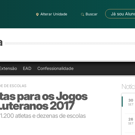
Já sou Alun
Alterar Unidade
Buscar
a
Extensão
EAD
Confessionalidade
Notíc
EDE DE ESCOLAS
tas para os Jogos
30
 Luteranos 2017
SET
1.200 atletas e dezenas de escolas
26
SET