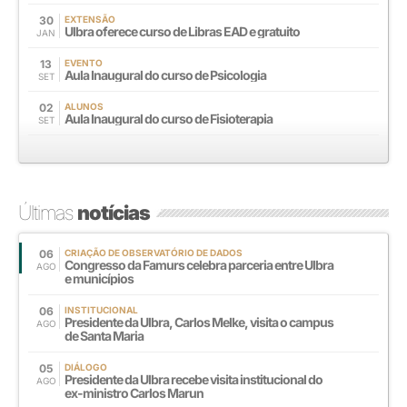
30
EXTENSÃO
Ulbra oferece curso de Libras EAD e gratuito
JAN
13
EVENTO
Aula Inaugural do curso de Psicologia
SET
02
ALUNOS
Aula Inaugural do curso de Fisioterapia
SET
Últimas
notícias
06
CRIAÇÃO DE OBSERVATÓRIO DE DADOS
Congresso da Famurs celebra parceria entre Ulbra
AGO
e municípios
06
INSTITUCIONAL
Presidente da Ulbra, Carlos Melke, visita o campus
AGO
de Santa Maria
05
DIÁLOGO
Presidente da Ulbra recebe visita institucional do
AGO
ex-ministro Carlos Marun