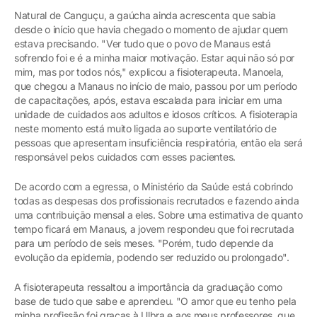
Natural de Canguçu, a gaúcha ainda acrescenta que sabia
desde o início que havia chegado o momento de ajudar quem
estava precisando. "Ver tudo que o povo de Manaus está
sofrendo foi e é a minha maior motivação. Estar aqui não só por
mim, mas por todos nós," explicou a fisioterapeuta. Manoela,
que chegou a Manaus no início de maio, passou por um período
de capacitações, após, estava escalada para iniciar em uma
unidade de cuidados aos adultos e idosos críticos. A fisioterapia
neste momento está muito ligada ao suporte ventilatório de
pessoas que apresentam insuficiência respiratória, então ela será
responsável pelos cuidados com esses pacientes.
De acordo com a egressa, o Ministério da Saúde está cobrindo
todas as despesas dos profissionais recrutados e fazendo ainda
uma contribuição mensal a eles. Sobre uma estimativa de quanto
tempo ficará em Manaus, a jovem respondeu que foi recrutada
para um período de seis meses. "Porém, tudo depende da
evolução da epidemia, podendo ser reduzido ou prolongado".
A fisioterapeuta ressaltou a importância da graduação como
base de tudo que sabe e aprendeu. "O amor que eu tenho pela
minha profissão foi graças à Ulbra e aos meus professores, que