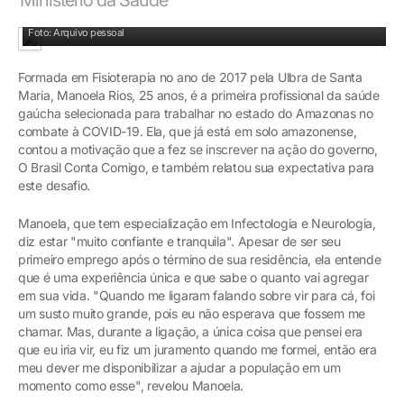
Manoela Rios na formatura na Ulbra, em 2017
Foto: Arquivo pessoal
Formada em Fisioterapia no ano de 2017 pela Ulbra de Santa
Maria, Manoela Rios, 25 anos, é a primeira profissional da saúde
gaúcha selecionada para trabalhar no estado do Amazonas no
combate à COVID-19. Ela, que já está em solo amazonense,
contou a motivação que a fez se inscrever na ação do governo,
O Brasil Conta Comigo, e também relatou sua expectativa para
este desafio.
Manoela, que tem especialização em Infectologia e Neurologia,
diz estar "muito confiante e tranquila". Apesar de ser seu
primeiro emprego após o término de sua residência, ela entende
que é uma experiência única e que sabe o quanto vai agregar
em sua vida. "Quando me ligaram falando sobre vir para cá, foi
um susto muito grande, pois eu não esperava que fossem me
chamar. Mas, durante a ligação, a única coisa que pensei era
que eu iria vir, eu fiz um juramento quando me formei, então era
meu dever me disponibilizar a ajudar a população em um
momento como esse", revelou Manoela.