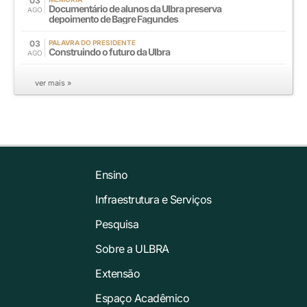
03
Documentário de alunos da Ulbra preserva
AGO
depoimento de Bagre Fagundes
03
PALAVRA DO PRESIDENTE
Construindo o futuro da Ulbra
AGO
ver mais »
Ensino
Infraestrutura e Serviços
Pesquisa
Sobre a ULBRA
Extensão
Espaço Acadêmico