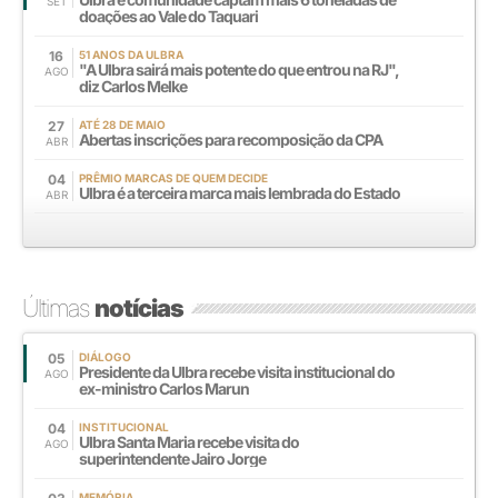
SET
doações ao Vale do Taquari
16
51 ANOS DA ULBRA
"A Ulbra sairá mais potente do que entrou na RJ",
AGO
diz Carlos Melke
27
ATÉ 28 DE MAIO
Abertas inscrições para recomposição da CPA
ABR
04
PRÊMIO MARCAS DE QUEM DECIDE
Ulbra é a terceira marca mais lembrada do Estado
ABR
Últimas
notícias
05
DIÁLOGO
Presidente da Ulbra recebe visita institucional do
AGO
ex-ministro Carlos Marun
04
INSTITUCIONAL
Ulbra Santa Maria recebe visita do
AGO
superintendente Jairo Jorge
MEMÓRIA