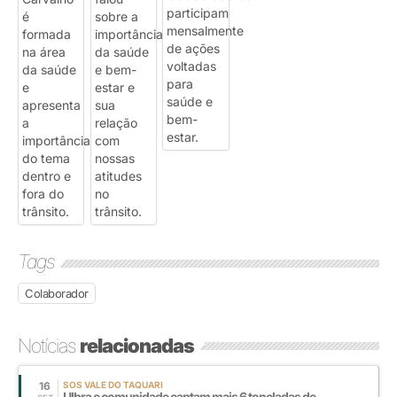
Tags
Colaborador
Notícias
relacionadas
16
SOS VALE DO TAQUARI
Ulbra e comunidade captam mais 6 toneladas de