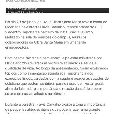
Flávia Carvalho é formada na área da saúde e apresenta a importância do tema
dentro e fora do trânsito.
Foto: ACS Ulbra Santa Maria
No dia 23 de junho, às 14h, a Ulbra Santa Maria teve a honra de
receber a palestrante Flávia Carvalho, representante do CFC
Viacentro, importante parceiro da Instituição. O evento,
realizado na sala de reuniões do campus, reuniu os
colaboradores da Ulbra Santa Maria em uma tarde
enriquecedora.
Com o tema "Abrace o bem-estar", a palestra ministrada por
Flávia abordou diversos aspectos relacionados à saúde e
qualidade de vida. Ao longo da apresentação, foram explorados
tópicos como alimentação equilibrada, importância dos
exercícios físicos, cuidados com a saúde e pequenas atitudes do
cotidiano que podem contribuir para o nosso bem-estar geral,
além de falar sobre a importância e relação da saúde e bem-
estar e de nossas atitudes no trânsito.
Durante a palestra, Flávia Carvalho trouxe à tona a importância
de pequenas atitudes diárias que podem fazer uma grande