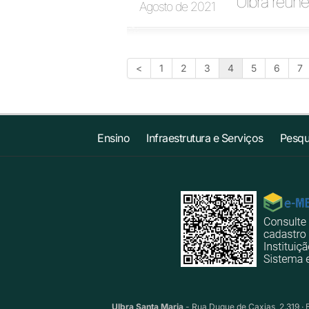
Ulbra reúne
Agosto de 2021
<
1
2
3
4
5
6
7
Ensino
Infraestrutura e Serviços
Pesqu
Ulbra Santa Maria
- Rua Duque de Caxias, 2.319 · 