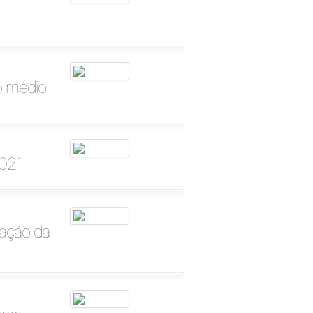
o médio
2021
zação da