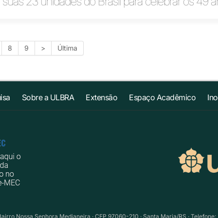
 suas 23 unidades do Brasil para celebrar os 49 
8
9
>
Última
isa
Sobre a ULBRA
Extensão
Espaço Acadêmico
In
Bairro Nossa Senhora Medianeira · CEP 97060-210 · Santa Maria/RS · Telefone: 