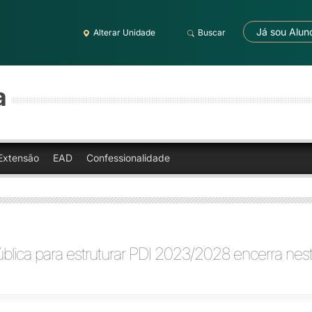
Já sou Alun
Alterar Unidade
Buscar
a
Extensão
EAD
Confessionalidade
blica para estruturar PDI 2023/2028 encerra nes