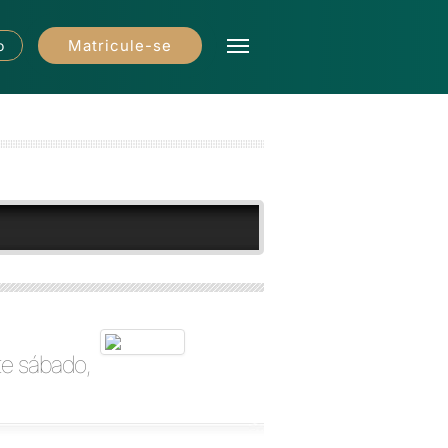
Matricule-se
o
te sábado,