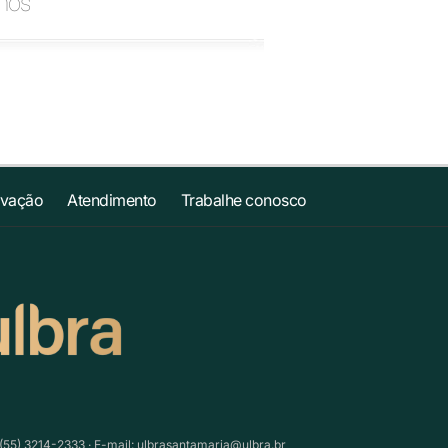
anos
ovação
Atendimento
Trabalhe conosco
(55) 3214-2333 · E-mail:
ulbrasantamaria@ulbra.br